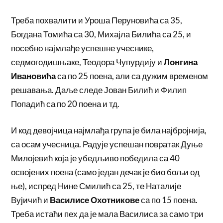
Треба похвалити и Уроша Перуновића са 35,
Богдана Томића са 30, Михајла Билића са 25, и
посебно најмлађе успешне учеснике,
седмогодишњаке, Теодора Чупурдију и
Лонгина
Ивановића
са по 25 поена, али са дужим временом
решавања. Даље следе Јован Билић и Филип
Попадић са по 20 поена и тд.
И код девојчица најмлађа група је била најбројнија,
са осам учесница. Радује успешан повратак Дуње
Милојевић која је убедљиво победила са 40
освојених поена (само један дечак је био бољи од
ње), испред Нине Смилић са 25, те Наталије
Вујичић и
Василисе Охотникове
са по 15 поена.
Треба истаћи пех да је мала Василиса за само три