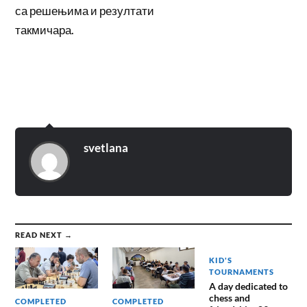
са решењима и резултати
такмичара.
svetlana
READ NEXT →
KID'S
TOURNAMENTS
A day dedicated to
chess and
COMPLETED
COMPLETED