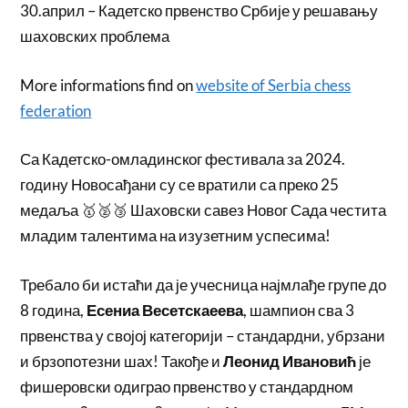
30.април – Кадетско првенство Србије у решавању
шаховских проблема
More informations find on
website of Serbia chess
federation
Са Кадетско-омладинског фестивала за 2024.
годину Новосађани су се вратили са преко 25
медаља 🥇🥈🥉 Шаховски савез Новог Сада честита
младим талентима на изузетним успесима!
Требало би истаћи да је учесница најмлађе групе до
8 година,
Есениа Весетскаеева
, шампион сва 3
првенства у својој категорији – стандардни, убрзани
и брзопотезни шах! Такође и
Леонид Ивановић
је
фишеровски одиграо првенство у стандардном