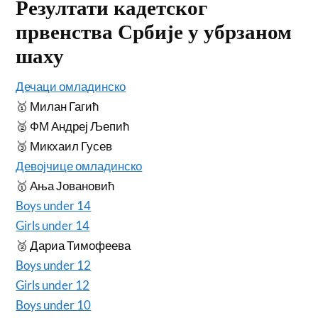
Резултати кадетског
првенства Србије у убрзаном
шаху
Дечаци омладинско
🥇 Милан Гагић
🥈 ФМ Андреј Љепић
🥉 Микхаил Гусев
Девојчице омладинско
🥇 Ања Јовановић
Boys under 14
Girls under 14
🥈 Дариа Тимофеева
Boys under 12
Girls under 12
Boys under 10