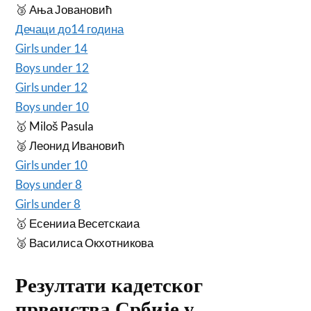
🥉 Ања Јовановић
Дечаци до14 година
Girls under 14
Boys under 12
Girls under 12
Boys under 10
🥇 Miloš Pasula
🥈 Леонид Ивановић
Girls under 10
Boys under 8
Girls under 8
🥇 Есенииа Весетскаиа
🥈 Василиса Окхотникова
Резултати кадетског
првенства Србије у