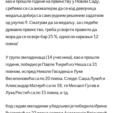
као и прошле године на првенству у Новом Саду,
срећемо се са аномалијом да се код девојчица
медаља добија са само једним решеним задатком
од укупно 9. Сматрам да за медаљу, за следеће
државно првенство, треба усвојити правило да
мора да се освоји бар 25 %, односно најмање 12
поена!
У групи омладинаца (14 учесника), као и прошле
године, победио је Павле Ћирић из Ниша са 31
поеном, испред Николе Гвоздена и Луке
Веселиновића са по 20 поена. Следе: Саша Лукић и
Александар Матејић са по 18, те Михаил Гусев и
Лука Ристић са по 15 поена, и тд.
Код седам омладинки убедљиво је победила Ирина
Вујатовић са 22 поена испред Анастасије Војиновић