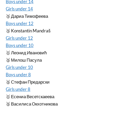
Boys under 14
Girls under 14
🥉 Дариа Тимофеева
Boys under 12
🥉 Konstantin Mandraš
Girls under 12
Boys under 10
🥇 Леонид Ивановић
🥈 Милош Пасула
Girls under 10
Boys under 8
🥈 Стефан Предарски
Girls under 8
🥇 Есениа Весетскаеева
🥈 Василиса Окхотникова