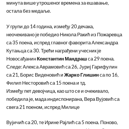
минута више утрошеног времена за ешавање,
остала без медаље.
У групи до 14 година, између 20 дечака,
неочекивано је победио Никола Ракић из Пожаревца
са 35 поена, испред главног фаворита Александра
Кутањца са 30. Трећи награђени учесник је
Новосађанин
Константин Мандраш
са 29 поена.
Следе: Алекса Аврамовић са 26, Јуриј Гарифулин
са 21, Борис Виденовић и
Жарко Глишин
са по 16,
Филип Несторовић са 15 поена и тд.
Између пет девојчица, као што се и очекивало,
победила је, мада индиспонирана, Вера Вујовић са
свега 21 поеном, испред Милице
Вујичић са 20, те Ирине Рајлић са 5 поена. Поново,