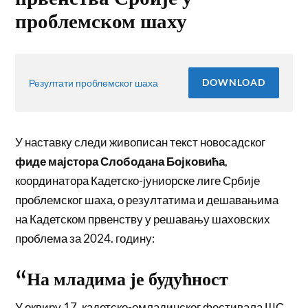
проблемском шаху
DOWNLOAD
Резултати проблемског шаха
У наставку следи живописан текст новосадског
фиде мајстора Слободана Бојковића
,
координатора Кадетско-јуниорске лиге Србије
проблемског шаха, о резултатима и дешавањима
на Кадетском првенству у решавању шаховских
проблема за 2024. годину:
“На младима је будућност
У оквиру 17. кадетско-омладинског фестивала ШС