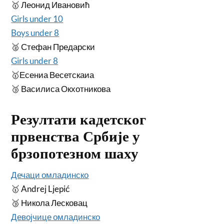
🥇 Леонид Ивановић
Girls under 10
Boys under 8
🥈 Стефан Предарски
Girls under 8
🥇Есениа Весетскаиа
🥉 Василиса Окхотникова
Резултати кадетског
првенства Србије у
брзопотезном шаху
Дечаци омладинско
🥇 Andrej Ljepić
🥉 Никола Лесковац
Девојчице омладинско