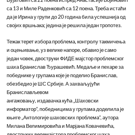
са 13 и Миле Раденковић са 12 поена. Треба истаћи
да је Ирина у групи до 20 година била успешнија од
својих вршњака; једина је решила један тропотез.
Тежак терет избора проблема, контролу такмичења
и оцењивање, уз велике напоре, обавио је само
један човек, двоструки ФИДЕ мајстор проблемског
шаха Бранислав Ђурашевић. Медаље и пехаре за
победнике у групама које је поделио Бранислав,
обезбедио је ШС Србије. А захваљујући
Бранислављевом
ангажовању, издавачка кућа „Шаховски
информатор“, победницима у групама доделила је
књиге „Антологије шаховских проблема“, аутора
Милана Велимировића и Марјана Ковачевића,
двоструких велемајстора проблемског шаха