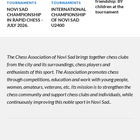
friendship: 89
TOURNAMENTS
TOURNAMENTS
children at the
NOVI SAD
INTERNATIONAL
tournament
CHAMPIONSHIP
CHAMPIONSHIP
IN RAPID CHESS -
OF NOVI SAD
JULY 2026.
U2400
The Chess Association of Novi Sad brings together chess clubs
from the city and its surroundings, chess players and
enthusiasts of this sport. The Association promotes chess
through competitions, education and work with young people,
women, amateurs, veterans, etc. Its mission is to strengthen the
chess community and support chess clubs and individuals, while
continuously improving this noble sport in Novi Sad.
.