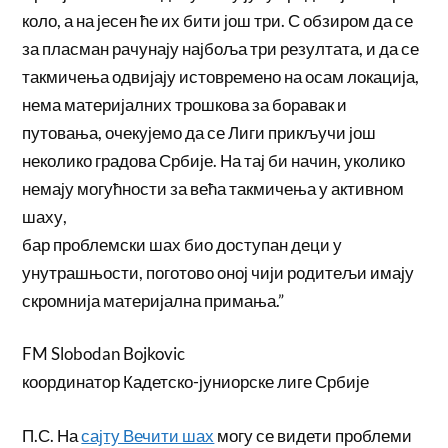
коло, а на јесен ће их бити још три. С обзиром да се
за пласман рачунају најбоља три резултата, и да се
такмичења одвијају истовремено на осам локација,
нема материјалних трошкова за боравак и
путовања, очекујемо да се Лиги прикључи још
неколико градова Србије. На тај би начин, уколико
немају могућности за већа такмичења у активном
шаху,
бар проблемски шах био доступан деци у
унутрашњости, поготово оној чији родитељи имају
скромнија материјална примања.”
FM Slobodan Bojkovic
координатор Кадетско-јуниорске лиге Србије
П.С. На
сајту Вечити шах
могу се видети проблеми