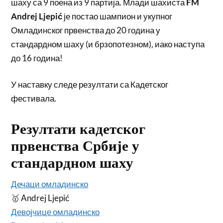
шаху са 9 поена из 9 партија. Млади шахиста
FM
Andrej Ljepić
је постао шампион и укупног
Омладинског првенства до 20 година у
стандардном шаху (и брзопотезном), иако наступа
до 16 година!
У наставку следе резултати са Кадетског
фестивала.
Резултати кадетског
првенства Србије у
стандардном шаху
Дечаци омладинско
🥇 Andrej Ljepić
Девојчице омладинско