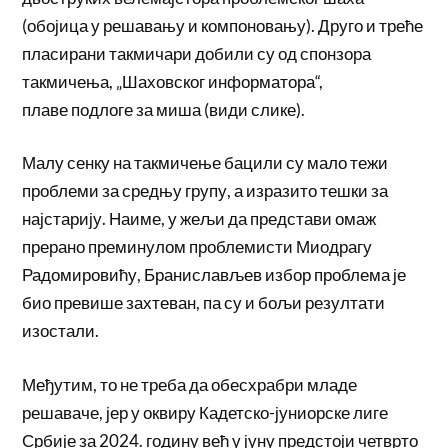
(обојица у решавању и компоновању). Друго и треће
пласирани такмичари добили су од спонзора
такмичења, „Шаховског информатора“,
плаве подлоге за миша (види слике).
Малу сенку на такмичење бацили су мало тежи
проблеми за средњу групу, а изразито тешки за
најстарију. Наиме, у жељи да представи омаж
прерано преминулом проблемисти Миодрагу
Радомировићу, Бранислављев избор проблема је
био превише захтеван, па су и бољи резултати
изостали.
Међутим, то не треба да обесхрабри младе
решаваче, јер у оквиру Кадетско-јуниорске лиге
Србије за 2024. годину већ у јуну предстоји четврто