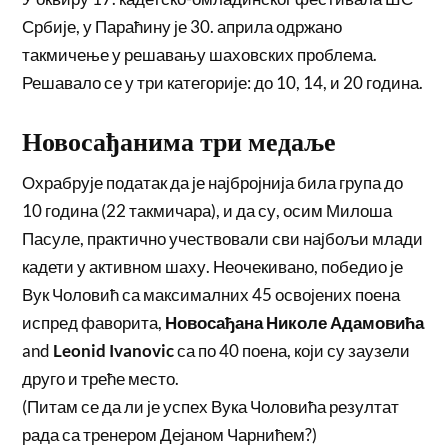
Србије, у Параћину је 30. априла одржано
такмичење у решавању шаховских проблема.
Решавало се у три категорије: до 10, 14, и 20 година.
Новосађанима три медаље
Охрабрује податак да је најбројнија била група до
10 година (22 такмичара), и да су, осим Милоша
Пасуле, практично учествовали сви најбољи млади
кадети у активном шаху. Неочекивано, победио је
Вук Чоловић са максималних 45 освојених поена
испред фаворита,
Новосађана Николе Адамовића
and
Leonid Ivanovic
са по 40 поена, који су заузели
друго и треће место.
(Питам се да ли је успех Вука Чоловића резултат
рада са тренером Дејаном Чарнићем?)