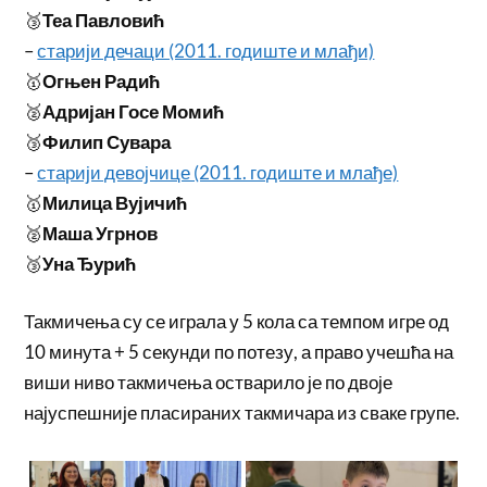
🥉
Теа Павловић
–
старији дечаци (2011. годиште и млађи)
🥇
Огњен Радић
🥈
Адријан Госе Момић
🥉
Филип Сувара
–
старији девојчице (2011. годиште и млађе)
🥇
Милица Вујичић
🥈
Маша Угрнов
🥉
Уна Ђурић
Такмичења су се играла у 5 кола са темпом игре од
10 минута + 5 секунди по потезу, а право учешћа на
виши ниво такмичења остварило је по двоје
најуспешније пласираних такмичара из сваке групе.