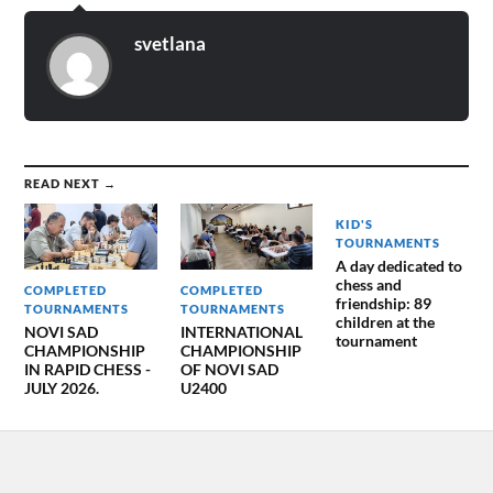
svetlana
READ NEXT →
KID'S
TOURNAMENTS
A day dedicated to
chess and
COMPLETED
COMPLETED
friendship: 89
TOURNAMENTS
TOURNAMENTS
children at the
NOVI SAD
INTERNATIONAL
tournament
CHAMPIONSHIP
CHAMPIONSHIP
IN RAPID CHESS -
OF NOVI SAD
JULY 2026.
U2400