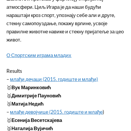
атмосфери. Циљ Игара је да наши будући
нараштаји кроз спорт, упознају себе али и друге,
стекну самопоуздање, покажу врлине, усвоје
правилне животне навике и стекну пријатеље за цео
живот.
О Спортским играма младих
Results
–
млађи дечаци (2015. годиште и млађи)
🥇
Вук Маринковић
🥈
Димитрије Пауновић
🥉
Матија Недић
–
млађе девојчице (2015. годиште и млађе
)
🥇
Есенија Весетскајева
🥈
Наталија Вујичић