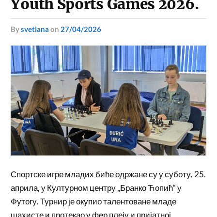
Youth Sports Games 2026.
by
svetlana
on
27/04/2026
Спортске игре младих биће одржане су у суботу, 25.
априла, у
Културном центру „Бранко Ћопић“ у
Футогу. Турнир је окупио талентоване младе
шахисте и протекао у фер плеју и пријатној