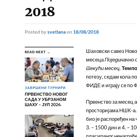
2018
Posted
by
svetlana
on
18/08/2018
Шаховски савез Новог
READ NEXT →
месеца
Појединачно 
текући месец
.
Темпо
потезу, седам кола п
ФИДЕ и играју се по
ЗАВРШЕНИ ТУРНИРИ
ПРВЕНСТВО НОВОГ
САДА У УБРЗАНОМ
Првенство за месец ав
ШАХУ – ЈУЛ 2026.
просторијама НШК-а
био је распоређен на ч
3. – 1500 дин и 4. – 
пласираног ненаграђе