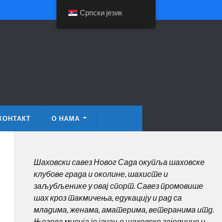
Српски језик
КОНТАКТ
О НАМА
Шаховски савез Новог Сада окупља шаховске
клубове града и околине, шахисте и
заљубљенике у овај спорт. Савез промовише
шах кроз такмичења, едукацију и рад са
младима, женама, аматерима, ветеранима итд.
Његова мисија је јачање шаховске заједнице и