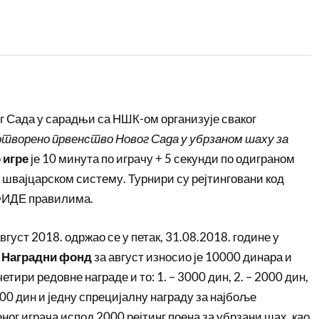
 Сада у сарадњи са НШК-ом организује сваког
отворено првенство Новог Сада у убрзаном шаху за
 игре
је 10 минута по играчу + 5 секунди по одиграном
о швајцарском систему. Турнири су рејтинговани код
 ФИДЕ правилима.
густ 2018. одржао се у петак, 31.08.2018. године у
.
Наградни фонд
за август износио је 10000 динара и
етири редовне награде и то: 1. – 3000 дин, 2. – 2000 дин,
1000 дин и једну спрецијалну награду за најбоље
ног играча испод 2000 рејтинг поена за убрзани шах, као