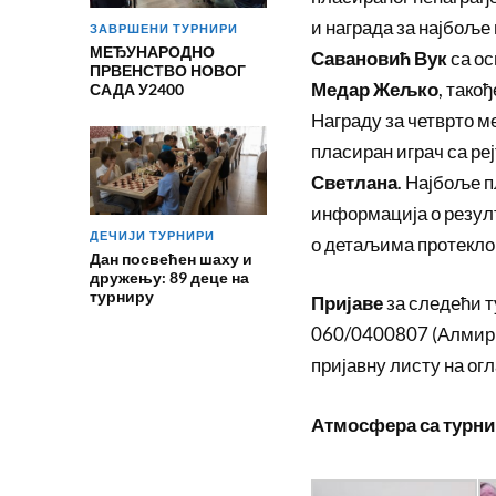
и награда за најбоље
ЗАВРШЕНИ ТУРНИРИ
МЕЂУНАРОДНО
Савановић Вук
са ос
ПРВЕНСТВО НОВОГ
Медар Жељко
, тако
САДА У2400
Награду за четврто ме
пласиран играч са ре
Светлана
. Најбоље 
информација о резул
ДЕЧИЈИ ТУРНИРИ
о детаљима протекло
Дан посвећен шаху и
дружењу: 89 деце на
турниру
Пријаве
за следећи т
060/0400807 (Алмир 
пријавну листу на ог
Атмосфера са турни