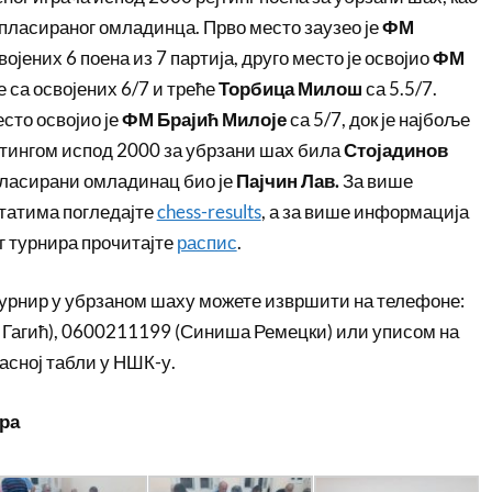
 пласираног омладинца. Прво место заузео је
ФМ
војених 6 поена из 7 партија, друго место је освојио
ФМ
ђе са освојених 6/7 и треће
Торбица Милош
са 5.5/7.
сто освојио је
ФМ Брајић Милоје
са 5/7, док је најбоље
јтингом испод 2000 за убрзани шах била
Стојадинов
пласирани омладинац био је
Пајчин Лав.
За више
татима погледајте
chess-results
, а за више информација
г турнира прочитајте
распис
.
урнир у убрзаном шаху можете извршити на телефоне:
Гагић), 0600211199 (Синиша Ремецки) или уписом на
ласној табли у НШК-у.
ра