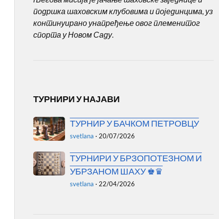
подршка шаховским клубовима и појединцима, уз
континуирано унапређење овог племенитог
спорта у Новом Саду
.
ТУРНИРИ У НАЈАВИ
ТУРНИР У БАЧКОМ ПЕТРОВЦУ
svetlana
·
20/07/2026
ТУРНИРИ У БРЗОПОТЕЗНОМ И
УБРЗАНОМ ШАХУ ♚♛
svetlana
·
22/04/2026