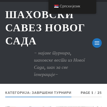
Српски језик
ШАХОВСКИ
САВЕЗ НОВОГ
САДА
- најаве турнира,
шаховске вести из Новог
Сада, шах за све
генерације-
КАТЕГОРИЈА:
ЗАВРШЕНИ ТУРНИРИ
PAGE 1
/
25