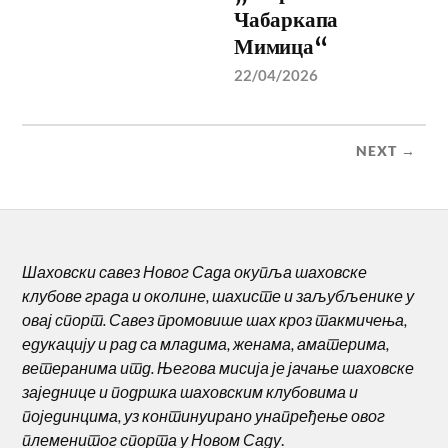
Чабаркапа
Мимица“
22/04/2026
NEXT →
Шаховски савез Новог Сада окупља шаховске
клубове града и околине, шахисте и заљубљенике у
овај спорт. Савез промовише шах кроз такмичења,
едукацију и рад са младима, женама, аматерима,
ветеранима итд. Његова мисија је јачање шаховске
заједнице и подршка шаховским клубовима и
појединцима, уз континуирано унапређење овог
племенитог спорта у Новом Саду
.