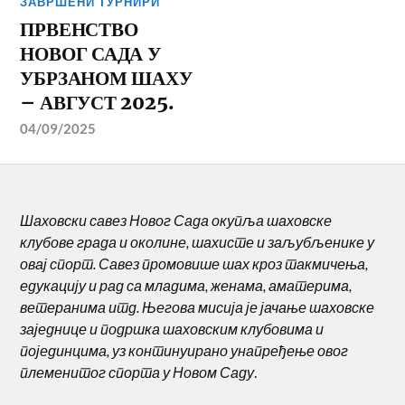
ЗАВРШЕНИ ТУРНИРИ
ПРВЕНСТВО
НОВОГ САДА У
УБРЗАНОМ ШАХУ
– АВГУСТ 2025.
04/09/2025
Шаховски савез Новог Сада окупља шаховске
клубове града и околине, шахисте и заљубљенике у
овај спорт. Савез промовише шах кроз такмичења,
едукацију и рад са младима, женама, аматерима,
ветеранима итд. Његова мисија је јачање шаховске
заједнице и подршка шаховским клубовима и
појединцима, уз континуирано унапређење овог
племенитог спорта у Новом Саду
.