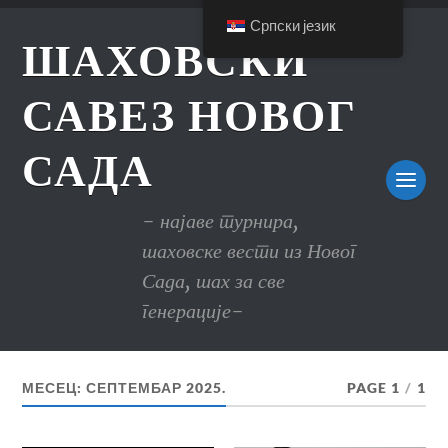
Српски језик
ШАХОВСКИ
САВЕЗ НОВОГ
САДА
- најаве турнира,
шаховске вести из Новог
Сада, шах за све
генерације-
МЕСЕЦ:
СЕПТЕМБАР 2025.
PAGE 1
/
1