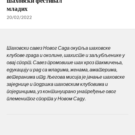
шаховски фестивал
младих
20/02/2022
Шаховски савез Новог Сада окупља шаховске
клубове града и околине, шахисте и заљубљенике у
овај спорт. Савез промовише шах кроз такмичења,
едукацију и рад са младима, женама, аматерима,
ветеранима итд. Његова мисија је јачање шаховске
заједнице и подршка шаховским клубовима и
појединцима, уз континуирано унапређење овог
племенитог спорта у Новом Саду
.