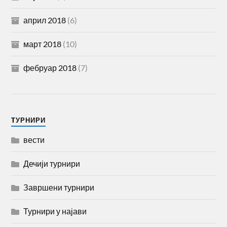
април 2018
(6)
март 2018
(10)
фебруар 2018
(7)
TУРНИРИ
вести
Дечији турнири
Завршени турнири
Турнири у најави