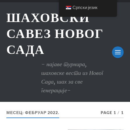
Српски језик
ШАХОВСКИ
САВЕЗ НОВОГ
САДА
- најаве турнира,
шаховске вести из Новог
Сада, шах за све
генерације-
МЕСЕЦ:
ФЕБРУАР 2022.
PAGE 1
/
1