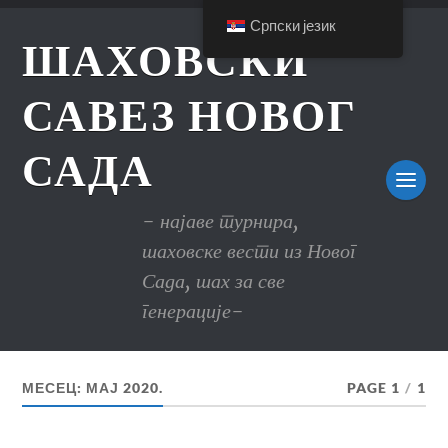
Српски језик
ШАХОВСКИ
САВЕЗ НОВОГ
САДА
- најаве турнира,
шаховске вести из Новог
Сада, шах за све
генерације-
МЕСЕЦ:
МАЈ 2020.
PAGE 1
/
1