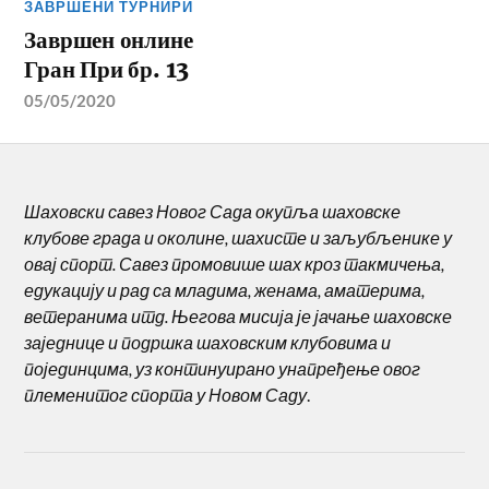
ЗАВРШЕНИ ТУРНИРИ
Завршен онлине
Гран При бр. 13
05/05/2020
Шаховски савез Новог Сада окупља шаховске
клубове града и околине, шахисте и заљубљенике у
овај спорт. Савез промовише шах кроз такмичења,
едукацију и рад са младима, женама, аматерима,
ветеранима итд. Његова мисија је јачање шаховске
заједнице и подршка шаховским клубовима и
појединцима, уз континуирано унапређење овог
племенитог спорта у Новом Саду
.