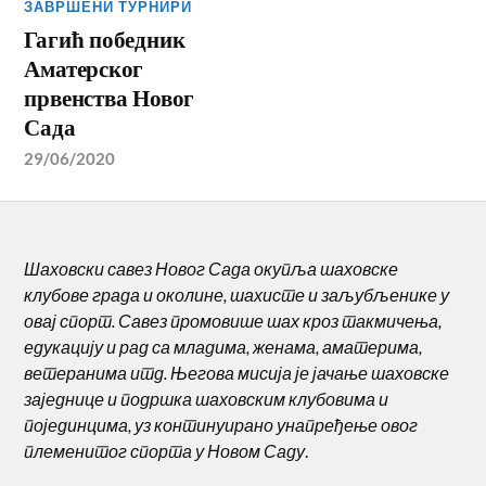
ЗАВРШЕНИ ТУРНИРИ
Гагић победник
Аматерског
првенства Новог
Сада
29/06/2020
Шаховски савез Новог Сада окупља шаховске
клубове града и околине, шахисте и заљубљенике у
овај спорт. Савез промовише шах кроз такмичења,
едукацију и рад са младима, женама, аматерима,
ветеранима итд. Његова мисија је јачање шаховске
заједнице и подршка шаховским клубовима и
појединцима, уз континуирано унапређење овог
племенитог спорта у Новом Саду
.