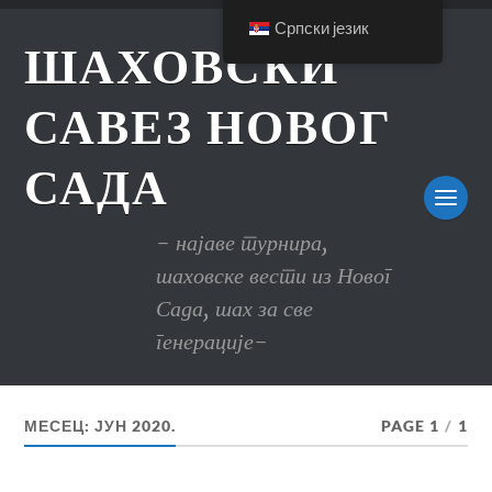
Српски језик
ШАХОВСКИ
САВЕЗ НОВОГ
САДА
- најаве турнира,
шаховске вести из Новог
Сада, шах за све
генерације-
МЕСЕЦ:
ЈУН 2020.
PAGE 1
/
1