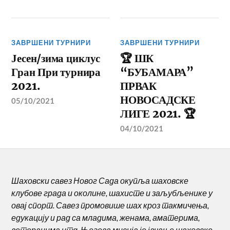
ЗАВРШЕНИ ТУРНИРИ
ЗАВРШЕНИ ТУРНИРИ
Јесен/зима циклус
🏆 ШК
Гран При турнира
“БУБАМАРА”
2021.
ПРВАК
НОВОСАДСКЕ
05/10/2021
ЛИГЕ 2021. 🏆
04/10/2021
Шаховски савез Новог Сада окупља шаховске
клубове града и околине, шахисте и заљубљенике у
овај спорт. Савез промовише шах кроз такмичења,
едукацију и рад са младима, женама, аматерима,
ветеранима итд. Његова мисија је јачање шаховске