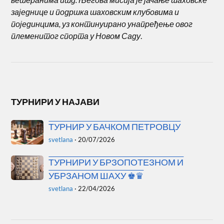
заједнице и подршка шаховским клубовима и
појединцима, уз континуирано унапређење овог
племенитог спорта у Новом Саду
.
ТУРНИРИ У НАЈАВИ
ТУРНИР У БАЧКОМ ПЕТРОВЦУ
svetlana
·
20/07/2026
ТУРНИРИ У БРЗОПОТЕЗНОМ И
УБРЗАНОМ ШАХУ ♚♛
svetlana
·
22/04/2026