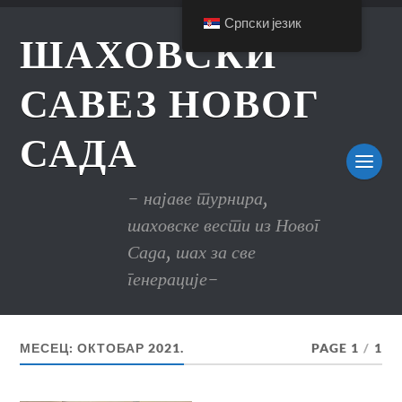
Српски језик
ШАХОВСКИ
САВЕЗ НОВОГ
САДА
- најаве турнира,
шаховске вести из Новог
Сада, шах за све
генерације-
МЕСЕЦ:
ОКТОБАР 2021.
PAGE 1
/
1