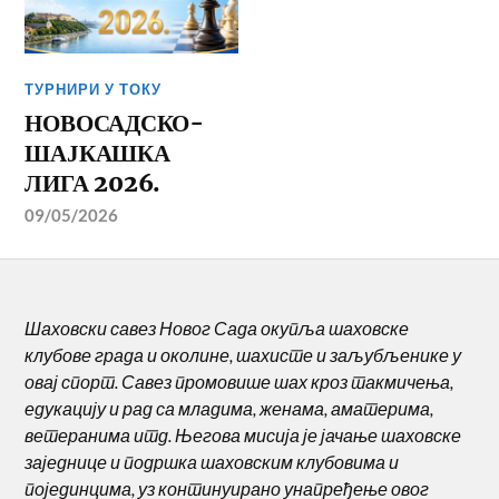
ТУРНИРИ У ТОКУ
НОВОСАДСКО-
ШАЈКАШКА
ЛИГА 2026.
09/05/2026
Шаховски савез Новог Сада окупља шаховске
клубове града и околине, шахисте и заљубљенике у
овај спорт. Савез промовише шах кроз такмичења,
едукацију и рад са младима, женама, аматерима,
ветеранима итд. Његова мисија је јачање шаховске
заједнице и подршка шаховским клубовима и
појединцима, уз континуирано унапређење овог