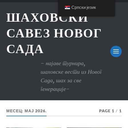
Српски језик
ШАХОВСКИ
САВЕЗ НОВОГ
САДА
- најаве турнира,
шаховске вести из Новог
Сада, шах за све
генерације-
МЕСЕЦ:
МАЈ 2026.
PAGE 1
/
1