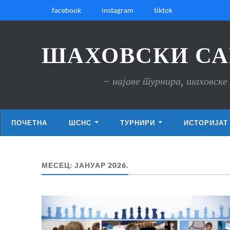
facebook
instagram
tiktok
ШАХОВСКИ СА
- најаве турнира, шаховске 
ПОЧЕТНА
ШСНС
ТУРНИРИ
ИСТОРИЈАТ
МЕСЕЦ:
ЈАНУАР 2026.