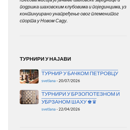
подршка шаховским клубовима и појединцима, уз
континуирано унапређење овог племенитог
спорта у Новом Саду
.
ТУРНИРИ У НАЈАВИ
ТУРНИР У БАЧКОМ ПЕТРОВЦУ
svetlana
·
20/07/2026
ТУРНИРИ У БРЗОПОТЕЗНОМ И
УБРЗАНОМ ШАХУ ♚♛
svetlana
·
22/04/2026