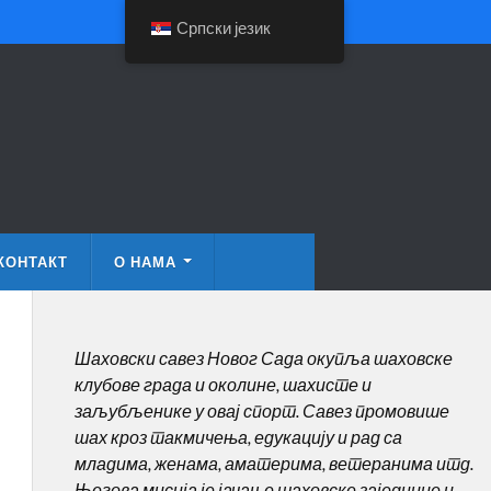
Српски језик
КОНТАКТ
О НАМА
Шаховски савез Новог Сада окупља шаховске
клубове града и околине, шахисте и
заљубљенике у овај спорт. Савез промовише
шах кроз такмичења, едукацију и рад са
младима, женама, аматерима, ветеранима итд.
Његова мисија је јачање шаховске заједнице и