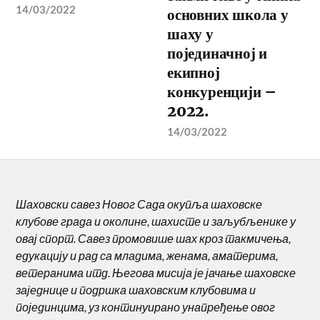
14/03/2022
основних школа у
шаху у
појединачној и
екипној
конкуренцији –
2022.
14/03/2022
Шаховски савез Новог Сада окупља шаховске
клубове града и околине, шахисте и заљубљенике у
овај спорт. Савез промовише шах кроз такмичења,
едукацију и рад са младима, женама, аматерима,
ветеранима итд. Његова мисија је јачање шаховске
заједнице и подршка шаховским клубовима и
појединцима, уз континуирано унапређење овог