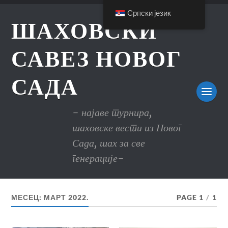
Српски језик
ШАХОВСКИ
САВЕЗ НОВОГ
САДА
- најаве турнира,
шаховске вести из Новог
Сада, шах за све
генерације-
МЕСЕЦ:
МАРТ 2022.
PAGE 1
/
1