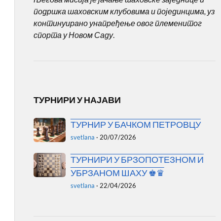
подршка шаховским клубовима и појединцима, уз
континуирано унапређење овог племенитог
спорта у Новом Саду
.
ТУРНИРИ У НАЈАВИ
ТУРНИР У БАЧКОМ ПЕТРОВЦУ
svetlana
·
20/07/2026
ТУРНИРИ У БРЗОПОТЕЗНОМ И
УБРЗАНОМ ШАХУ ♚♛
svetlana
·
22/04/2026