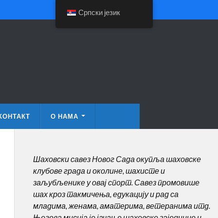
Српски језик
КОНТАКТ
О НАМА
Шаховски савез Новог Сада окупља шаховске
клубове града и околине, шахисте и
заљубљенике у овај спорт. Савез промовише
шах кроз такмичења, едукацију и рад са
младима, женама, аматерима, ветеранима итд.
Његова мисија је јачање шаховске заједнице и