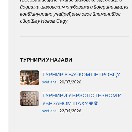
подршка шаховским клубовима и појединцима, уз
континуирано унапређење овог племенитог
спорта у Новом Саду
.
ТУРНИРИ У НАЈАВИ
ТУРНИР У БАЧКОМ ПЕТРОВЦУ
svetlana
·
20/07/2026
ТУРНИРИ У БРЗОПОТЕЗНОМ И
УБРЗАНОМ ШАХУ ♚♛
svetlana
·
22/04/2026