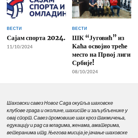
ВЕСТИ
ВЕСТИ
Сајам спорта 2024.
ШК “Југовић” из
Каћа освојио треће
11/10/2024
место на Првој лиги
Србије!
08/10/2024
Шаховски савез Новог Сада окупља шаховске
клубове града и околине, шахисте и заљубљенике у
овај спорт. Савез промовише шах кроз такмичења,
едукацију и рад са младима, женама, аматерима,
ветеранима итд. Његова мисија је јачање шаховске