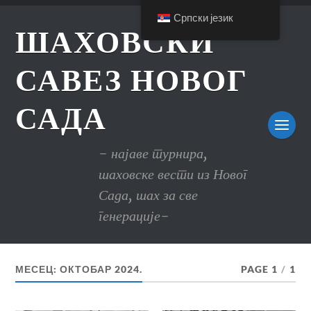
Српски језик
ШАХОВСКИ
САВЕЗ НОВОГ
САДА
- најаве турнира,
шаховске вести из Новог
Сада, шах за све
генерације-
МЕСЕЦ:
ОКТОБАР 2024.
PAGE 1
/
1