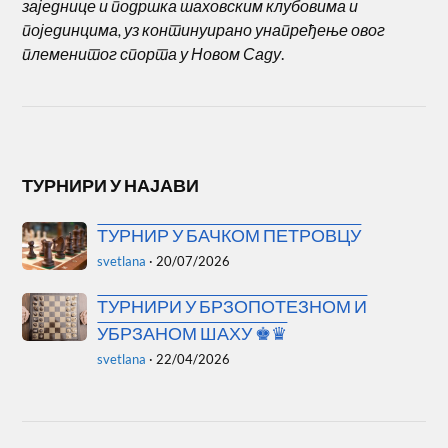
заједнице и подршка шаховским клубовима и
појединцима, уз континуирано унапређење овог
племенитог спорта у Новом Саду
.
ТУРНИРИ У НАЈАВИ
ТУРНИР У БАЧКОМ ПЕТРОВЦУ
svetlana
·
20/07/2026
ТУРНИРИ У БРЗОПОТЕЗНОМ И
УБРЗАНОМ ШАХУ ♚♛
svetlana
·
22/04/2026