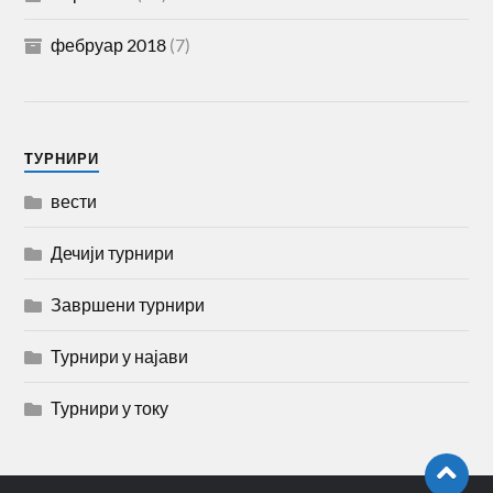
фебруар 2018
(7)
TУРНИРИ
вести
Дечији турнири
Завршени турнири
Турнири у најави
Турнири у току