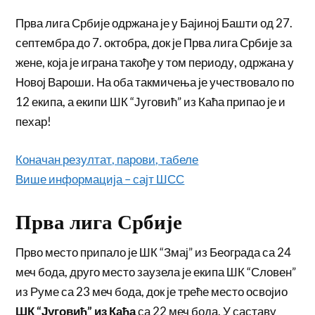
Прва лига Србије одржана је у Бајиној Башти од 27.
септембра до 7. октобра, док је Прва лига Србије за
жене, која је играна такође у том периоду, одржана у
Новој Вароши. На оба такмичења је учествовало по
12 екипа, а екипи ШК “Југовић” из Каћа припао је и
пехар!
Коначан резултат, парови, табеле
Више информација – сајт ШСС
Прва лига Србије
Прво место припало је ШК “Змај” из Београда са 24
меч бода, друго место заузела је екипа ШК “Словен”
из Руме са 23 меч бода, док је треће место освојио
ШК “Југовић” из Каћа
са 22 меч бода. У саставу