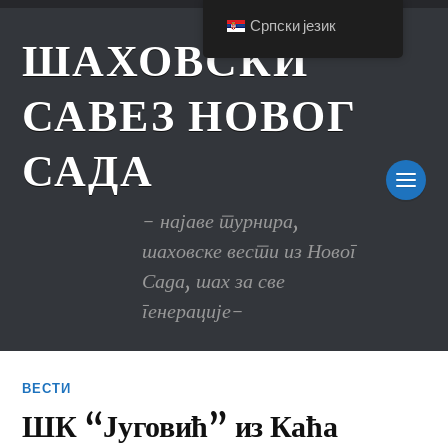
Српски језик
ШАХОВСКИ
САВЕЗ НОВОГ
САДА
- најаве турнира,
шаховске вести из Новог
Сада, шах за све
генерације-
ВЕСТИ
ШК “Југовић” из Каћа