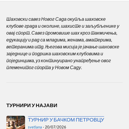
Шаховски савез Новог Сада окупља шаховске
клубове града и околине, шахисте и заљубљенике у
овај спорт. Савез промовише шах кроз такмичења,
едукацију и рад са младима, женама, аматерима,
ветеранима итд. Његова мисија је јачање шаховске
заједнице и подршка шаховским клубовима и
појединцима, уз континуирано унапређење овог
племенитог спорта у Новом Саду
.
ТУРНИРИ У НАЈАВИ
ТУРНИР У БАЧКОМ ПЕТРОВЦУ
svetlana
·
20/07/2026