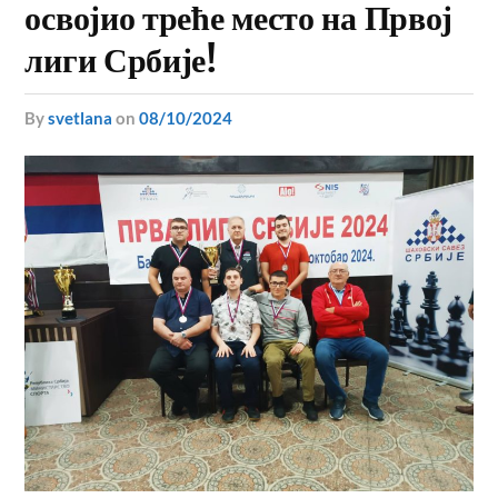
освојио треће место на Првој
лиги Србије!
by
svetlana
on
08/10/2024