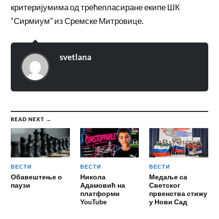
критеријумима од трећепласиране екипе ШК
“Сирмиум” из Сремске Митровице.
svetlana
READ NEXT →
ВЕСТИ
ВЕСТИ
ВЕСТИ
Обавештење о
Никола
Медаље са
паузи
Адамовић на
Светског
платформи
првенства стижу
YouTube
у Нови Сад