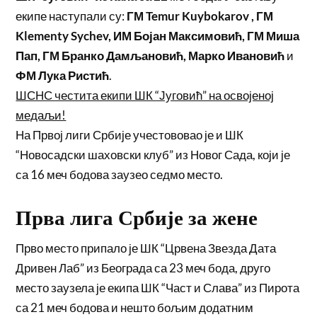
екипе наступали су:
ГМ Temur Kuybokarov , ГМ
Klementy Sychev, ИМ Бојан Максимовић, ГМ Миша
Пап, ГМ Бранко Дамљановић, Марко Ивановић
и
ФМ Лука Ристић
.
ШСНС честита екипи ШК “Југовић” на освојеној
медаљи!
На Првој лиги Србије учестововао је и ШК
“Новосадски шаховски клуб” из Новог Сада, који је
са 16 меч бодова заузео седмо место.
Прва лига Србије за жене
Прво место припало је ШК “Црвена Звезда Дата
Дривен Лаб” из Београда са 23 меч бода, друго
место заузела је екипа ШК “Част и Слава” из Пирота
са 21 меч бодова и нешто бољим додатним