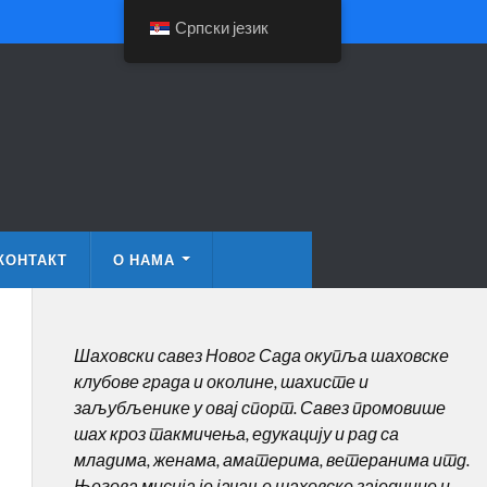
Српски језик
КОНТАКТ
О НАМА
Шаховски савез Новог Сада окупља шаховске
клубове града и околине, шахисте и
заљубљенике у овај спорт. Савез промовише
шах кроз такмичења, едукацију и рад са
младима, женама, аматерима, ветеранима итд.
Његова мисија је јачање шаховске заједнице и