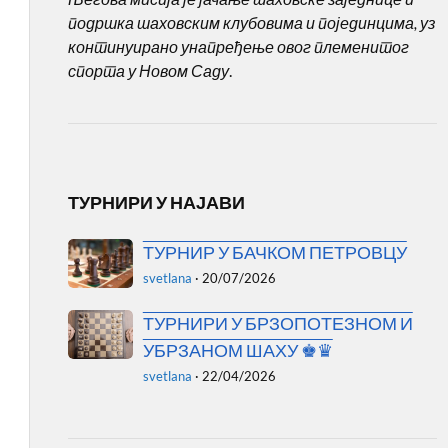
подршка шаховским клубовима и појединцима, уз
континуирано унапређење овог племенитог
спорта у Новом Саду
.
ТУРНИРИ У НАЈАВИ
ТУРНИР У БАЧКОМ ПЕТРОВЦУ
svetlana
·
20/07/2026
ТУРНИРИ У БРЗОПОТЕЗНОМ И
УБРЗАНОМ ШАХУ ♚♛
svetlana
·
22/04/2026