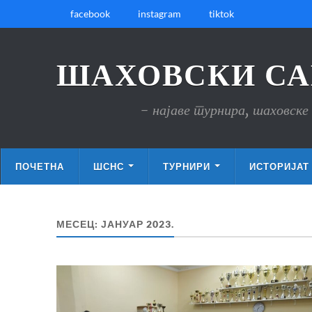
facebook
instagram
tiktok
ШАХОВСКИ СА
- најаве турнира, шаховске 
ПОЧЕТНА
ШСНС
ТУРНИРИ
ИСТОРИЈАТ
МЕСЕЦ:
ЈАНУАР 2023.