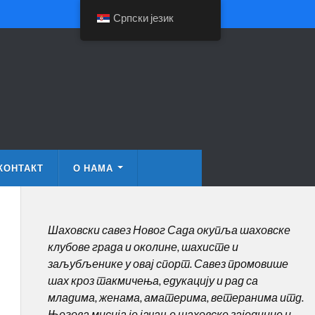
Српски језик
КОНТАКТ
О НАМА
Шаховски савез Новог Сада окупља шаховске
клубове града и околине, шахисте и
заљубљенике у овај спорт. Савез промовише
шах кроз такмичења, едукацију и рад са
младима, женама, аматерима, ветеранима итд.
Његова мисија је јачање шаховске заједнице и