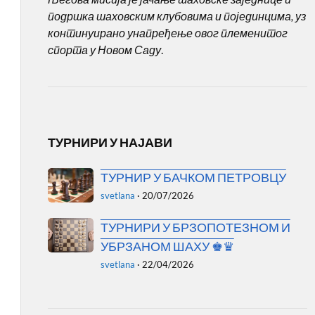
подршка шаховским клубовима и појединцима, уз
континуирано унапређење овог племенитог
спорта у Новом Саду
.
ТУРНИРИ У НАЈАВИ
ТУРНИР У БАЧКОМ ПЕТРОВЦУ
svetlana
·
20/07/2026
ТУРНИРИ У БРЗОПОТЕЗНОМ И
УБРЗАНОМ ШАХУ ♚♛
svetlana
·
22/04/2026