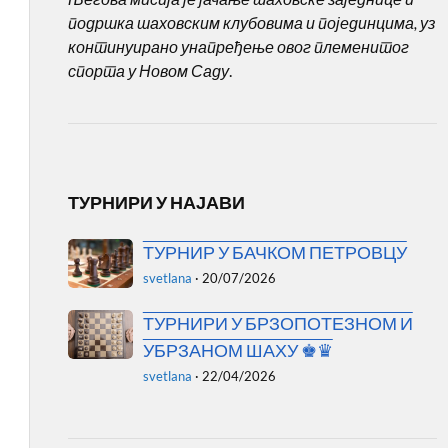
подршка шаховским клубовима и појединцима, уз
континуирано унапређење овог племенитог
спорта у Новом Саду
.
ТУРНИРИ У НАЈАВИ
ТУРНИР У БАЧКОМ ПЕТРОВЦУ
svetlana
·
20/07/2026
ТУРНИРИ У БРЗОПОТЕЗНОМ И
УБРЗАНОМ ШАХУ ♚♛
svetlana
·
22/04/2026