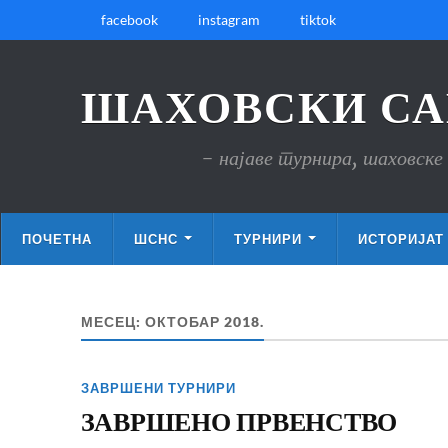
facebook
instagram
tiktok
ШАХОВСКИ СА
- најаве турнира, шаховске 
ПОЧЕТНА
ШСНС
ТУРНИРИ
ИСТОРИЈАТ
МЕСЕЦ:
ОКТОБАР 2018.
ЗАВРШЕНИ ТУРНИРИ
ЗАВРШЕНО ПРВЕНСТВО