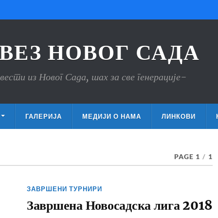
ВЕЗ НОВОГ САДА
вести из Новог Сада, шах за све генерације-
ГАЛЕРИЈА
МЕДИЈИ О НАМА
ЛИНКОВИ
PAGE 1
/
1
ЗАВРШЕНИ ТУРНИРИ
Завршена Новосадска лига 2018