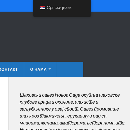
Српски језик
КОНТАКТ
О НАМА
Шаховски савез Новог Сада окупља шаховске
клубове града и околине, шахисте и
заљубљенике у овај спорт. Савез промовише
шах кроз такмичења, едукацију и рад са
младима, женама, аматерима, ветеранима итд.
Његова мисија је јачање шаховске заједнице и