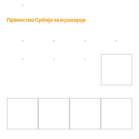
Првенство Србије за мушкарце
Екипно општинско првенство основих школа
Нови Сад 2018