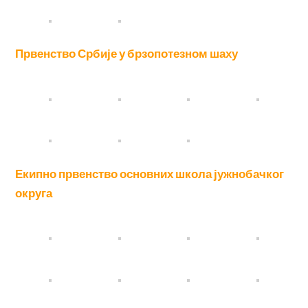
Првенство Србије у брзопотезном шаху
Екипно првенство основних школа јужнобачког
округа