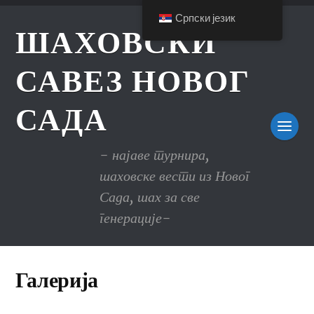
Српски језик
ШАХОВСКИ
САВЕЗ НОВОГ
САДА
- најаве турнира,
шаховске вести из Новог
Сада, шах за све
генерације-
Галерија