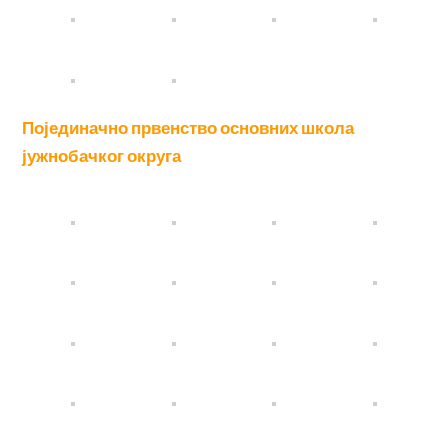
Појединачно првенство основних школа
јужнобачког округа