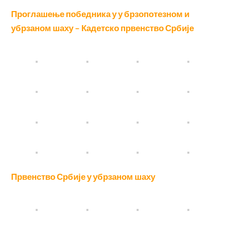
Проглашење победника у у брзопотезном и
убрзаном шаху – Кадетско првенство Србије
Првенство Србије у убрзаном шаху