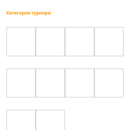
Будуће наде под будним оком велемајстора
Александра Ковачевића