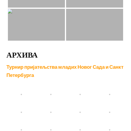
АРХИВА
Турнир пријатељства младих Новог Сада и Санкт
Петербурга