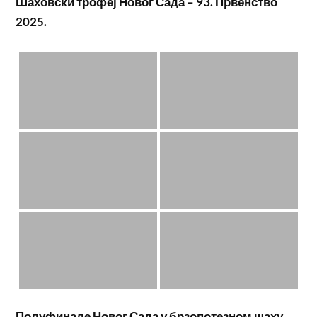
Шаховски трофеј Новог Сада – 93. Првенство
2025.
Полуфинале Новог Сада у брзопотезном шаху