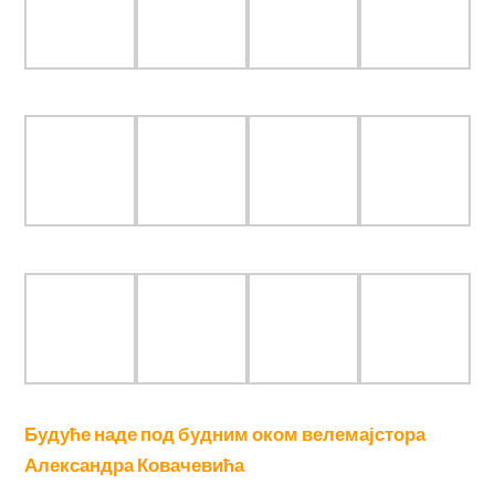
ТУРНИРИ У НАЈАВИ
ТУРНИР У БАЧКОМ ПЕТРОВЦУ
svetlana
·
20/07/2026
ТУРНИРИ У БРЗОПОТЕЗНОМ И
УБРЗАНОМ ШАХУ ♚♛
svetlana
·
22/04/2026
ВЕСТИ