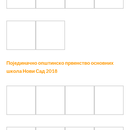
Финале брзопотезног првенства
Новог Сада
2018