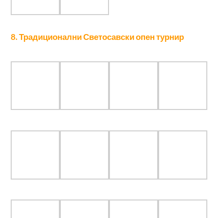
Огњен Ћузовић, Ања Јовановић и Милан Гагић
Шаховски савез Новог Сада окупља шаховске
клубове града и околине, шахисте и заљубљенике у
овај спорт. Савез промовише шах кроз такмичења,
едукацију и рад са младима, женама, аматерима,
ветеранима итд. Његова мисија је јачање шаховске
заједнице и подршка шаховским клубовима и
појединцима, уз континуирано унапређење овог
племенитог спорта у Новом Саду
.