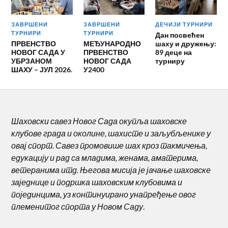
ЗАВРШЕНИ
ЗАВРШЕНИ
ДЕЧИЈИ ТУРНИРИ
ТУРНИРИ
ТУРНИРИ
Дан посвећен
ПРВЕНСТВО
МЕЂУНАРОДНО
шаху и дружењу:
НОВОГ САДА У
ПРВЕНСТВО
89 деце на
УБРЗАНОМ
НОВОГ САДА
турниру
ШАХУ – ЈУЛ 2026.
У2400
Шаховски савез Новог Сада окупља шаховске
клубове града и околине, шахисте и заљубљенике у
овај спорт. Савез промовише шах кроз такмичења,
едукацију и рад са младима, женама, аматерима,
ветеранима итд. Његова мисија је јачање шаховске
заједнице и подршка шаховским клубовима и
појединцима, уз континуирано унапређење овог
племенитог спорта у Новом Саду
.