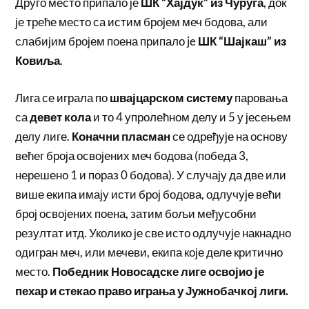
Друго место припало је
ШК “Хајдук” из Чуруга
, док
је треће место са истим бројем меч бодова, али
слабијим бројем поена припало je
ШК “Шајкаш” из
Ковиља
.
Лига се играла по
швајцарском систему
паровања
са
девет кола
и то 4 упролећном делу и 5 у јесењем
делу лиге.
Коначни пласман
се одређује на основу
већег броја освојених меч бодова (победа 3,
нерешено 1 и пораз 0 бодова). У случају да две или
више екипа имају исти број бодова, одлучује већи
број освојених поена, затим бољи међусобни
резултат итд. Уколико је све исто одлучује накнадно
одигран меч, или мечеви, екипа које деле критично
место.
Победник Новосадске лиге освојио је
пехар и стекао
право играња у Јужнобачкој лиги.