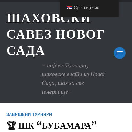
Српски језик
ШАХОВСКИ
САВЕЗ НОВОГ
САДА
- најаве турнира,
шаховске вести из Новог
Сада, шах за све
генерације-
ЗАВРШЕНИ ТУРНИРИ
🏆 ШК “БУБАМАРА”