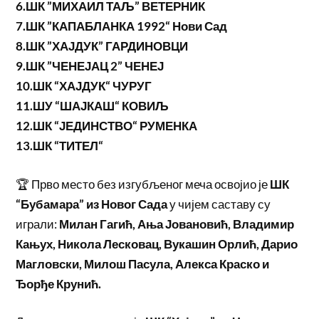
6.ШК ”МИХАИЛ ТАЉ” ВЕТЕРНИК
7.ШК ”КАПАБЛАНКА 1992“ Нови Сад
8.ШК ”ХАЈДУК” ГАРДИНОВЦИ
9.ШК ”ЧЕНЕЈАЦ 2” ЧЕНЕЈ
10.ШК “ХАЈДУК“ ЧУРУГ
11.ШУ “ШАЈКАШ“ КОВИЉ
12.ШК “ЈЕДИНСТВО“ РУМЕНКА
13.ШК “ТИТЕЛ“
🏆 Прво место без изгубљеног меча освојио је
ШК
“Бубамара” из Новог Сада
у чијем саставу су
играли:
Милан Гагић, Ања Јовановић, Владимир
Кањух, Никола Лесковац, Вукашин Орлић, Дарио
Магловски, Милош Пасула, Алекса Краско и
Ђорђе Крунић.