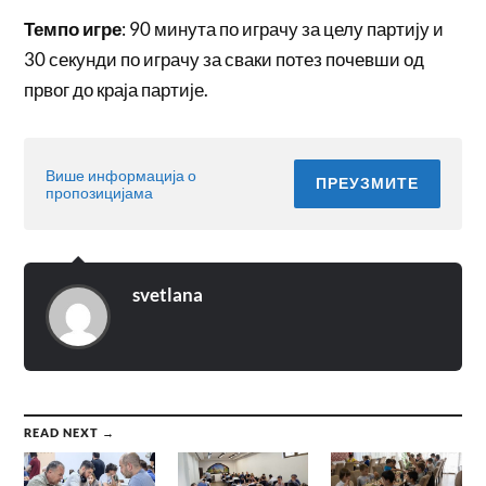
Темпо игре
: 90 минута по играчу за целу партију и
30 секунди по играчу за сваки потез почевши од
првог до краја партије.
Више информација о
ПРЕУЗМИТЕ
пропозицијама
svetlana
READ NEXT →