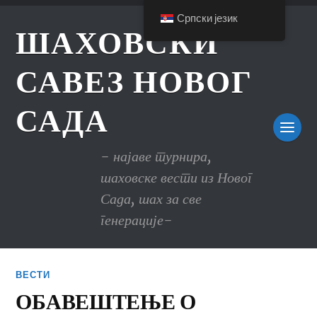
Српски језик
ШАХОВСКИ
САВЕЗ НОВОГ
САДА
- најаве турнира,
шаховске вести из Новог
Сада, шах за све
генерације-
ВЕСТИ
ОБАВЕШТЕЊЕ О