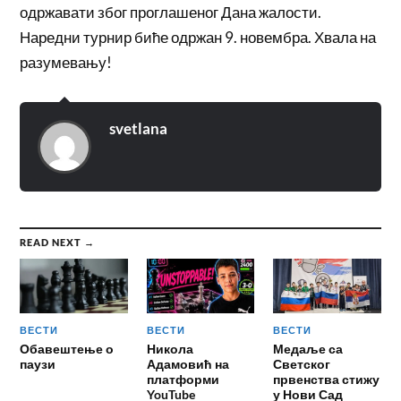
одржавати због проглашеног Дана жалости.
Наредни турнир биће одржан 9. новембра. Хвала на
разумевању!
svetlana
READ NEXT →
ВЕСТИ
ВЕСТИ
ВЕСТИ
Обавештење о
Никола
Медаље са
паузи
Адамовић на
Светског
платформи
првенства стижу
YouTube
у Нови Сад