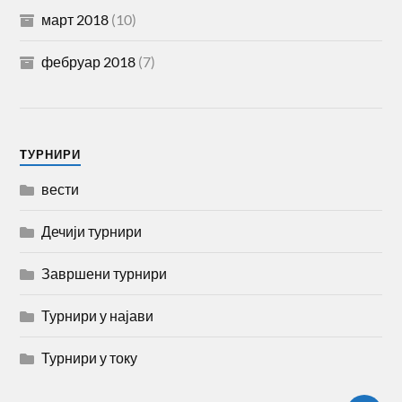
март 2018
(10)
фебруар 2018
(7)
TУРНИРИ
вести
Дечији турнири
Завршени турнири
Турнири у најави
Турнири у току