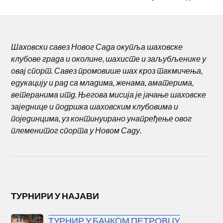
Шаховски савез Новог Сада окупља шаховске
клубове града и околине, шахисте и заљубљенике у
овај спорт. Савез промовише шах кроз такмичења,
едукацију и рад са младима, женама, аматерима,
ветеранима итд. Његова мисија је јачање шаховске
заједнице и подршка шаховским клубовима и
појединцима, уз континуирано унапређење овог
племенитог спорта у Новом Саду
.
ТУРНИРИ У НАЈАВИ
ТУРНИР У БАЧКОМ ПЕТРОВЦУ