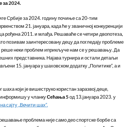
 за 2024.
иге Србије за 2024. годину почиње са 20-тим
енством 21. јануара, када ће у званичној конкуренцији
ца рођена 2011. и млађа. Решаваће се четири двопотеза,
Зато позивам заинтересовану децу да погледају проблеме
“, реше неки проблем иприкључе нам се у решавању. Да
ешних представника. Најава турнира и остали детаљи
ављени 15. јануара у шаховском додатку „Политике“, а и
 шаха који је вишеструко користан заразвој деце,
 информишу у чланку
Сeћања 5
од 13.јануара 2023. у
на сајту „Вечити шах“.
решавање проблема није само део спортске борбе са