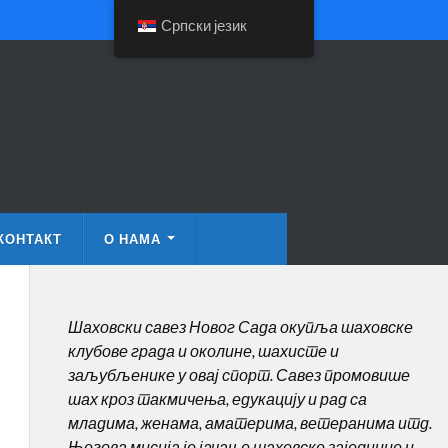
Српски језик
КОНТАКТ
О НАМА
Шаховски савез Новог Сада окупља шаховске
клубове града и околине, шахисте и
заљубљенике у овај спорт. Савез промовише
шах кроз такмичења, едукацију и рад са
младима, женама, аматерима, ветеранима итд.
Његова мисија је јачање шаховске заједнице и