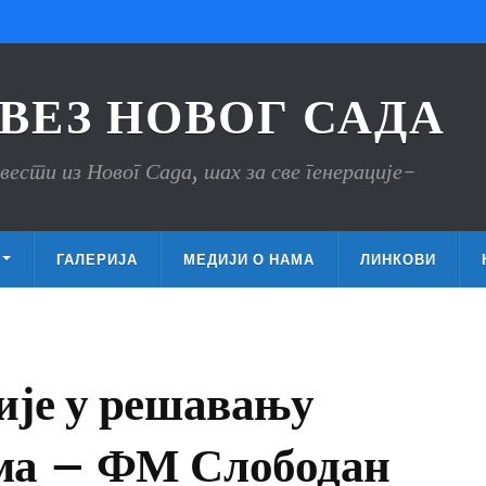
ВЕЗ НОВОГ САДА
вести из Новог Сада, шах за све генерације-
ГАЛЕРИЈА
МЕДИЈИ О НАМА
ЛИНКОВИ
ије у решавању
ма – ФМ Слободан