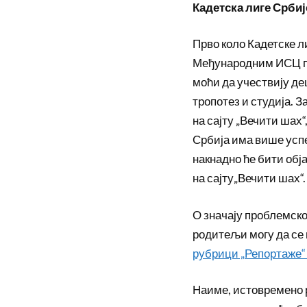
Кадетска лиге Србије
Прво коло Кадетске л
Међународним ИСЦ прв
моћи да учествију де
тропотез и студија. 
на сајту „Вечити шах
Србија има више усп
накнадно ће бити обј
на сајту„Вечити шах“.
О значају проблемског
родитељи могу да се
рубрици „Репортаже“ 
Наиме, истовремено 