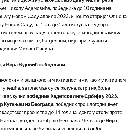
ег Николу Адамовића, победника до 10 година на
њу у Новом Саду априла 2023. и нешто старијег Огњена
 у Новом Саду, најбоља је била искусна Теодора
но истичем нову наду, талентовану осмогодишњакињу
о ми је да нам се, бар једном, није прикључио и
годишњи Милош Пасула.
 и Вера Вујовић победници
школским и ваншколским активностима, као и у активном
 учешћа, за пласман су се рачунала три најбоља
 тога укупни
победник Кадетске лиге Србије у 2023.
р Кутањац из Београда
, победник прошлогодишњег
кадетског првенства до 14 година, док га у стопу прате
икола Гвозден, такође из Београда. Четврта је
Вера
и покушаја
, иначе би била и успешнија.
Треба