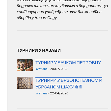
подршка шаховским клубовима и појединцима, уз
континуирано унапређење овог племенитог
спорта у Новом Саду
.
ТУРНИРИ У НАЈАВИ
ТУРНИР У БАЧКОМ ПЕТРОВЦУ
svetlana
·
20/07/2026
ТУРНИРИ У БРЗОПОТЕЗНОМ И
УБРЗАНОМ ШАХУ ♚♛
svetlana
·
22/04/2026