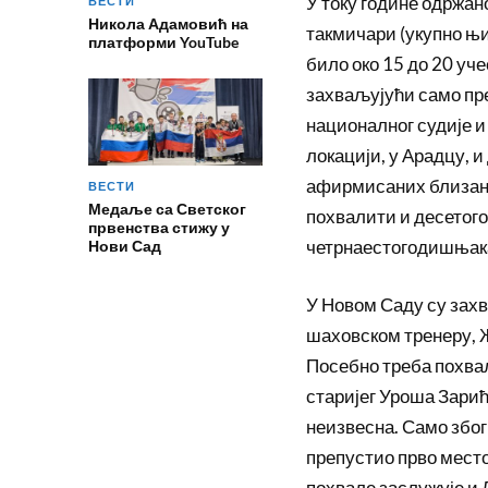
У току године одржано
ВЕСТИ
Никола Адамовић на
такмичари (укупно њих
платформи YouTube
било око 15 до 20 уч
захваљујући само пре
националног судије и 
локацији, у Арадцу, 
афирмисаних близана
ВЕСТИ
Медаље са Светског
похвалити и десетог
првенства стижу у
четрнаестогодишњака
Нови Сад
У Новом Саду су зах
шаховском тренеру, 
Посебно треба похва
старијег Уроша Зарић
неизвесна. Само због
препустио прво место
похвале заслужује и 