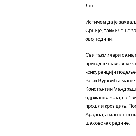
Лиге.
Истичем да је захваљ
Србије, такмичење за 
овој години!
Сви такмичари са нај
пригодне шаховске књ
конкуренцији подеље
Вери Вујовић и магне
Константин Мандраш и
одржаних кола, с обзи
прошли кроз циљ. Пос
Арадца, а магнетни ш
шаховске средине.