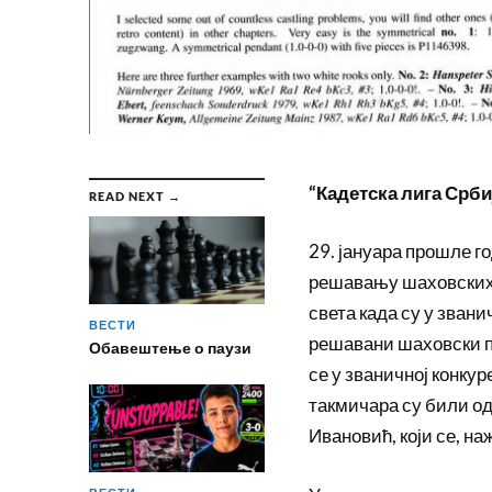
“Кадетска лига Срб
READ NEXT →
29. јануара прошле г
решавању шаховских п
света када су у зван
ВЕСТИ
решавани шаховски п
Обавештење о паузи
се у званичној конкур
такмичара су били о
Ивановић, који се, на