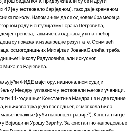
 је још седам кола, придруживали су се и други
 49 је учествовало бар једном), тако да је временом
есника по колу. Напомињем да се од новембра месеца
горном раду и ентузијазму Горана Петровића,
дечјег тренера, такмичења одржавају и на трећој
и деца су показала изванредне резултате. Осим већ
ца, осмогодишњих Михајла и Јована Билића, треба
одишњег Николу Радуловића, али искусног
 Михајла Рајчевића.
ваљујући ФИДЕ мајстору, националном судији
Жељку Медару, углавном учествовали његови ученици.
лити 11-годишњег Константина Мандраша и две године
а, и њихова трка је до последњег, осмог кола била
 мање непажње (губитка концентрације?), Константин је
 у Војводини Урошу Зарићу. За константно напредовање
Лука Гилица. А за успехе са само два учешћа треба