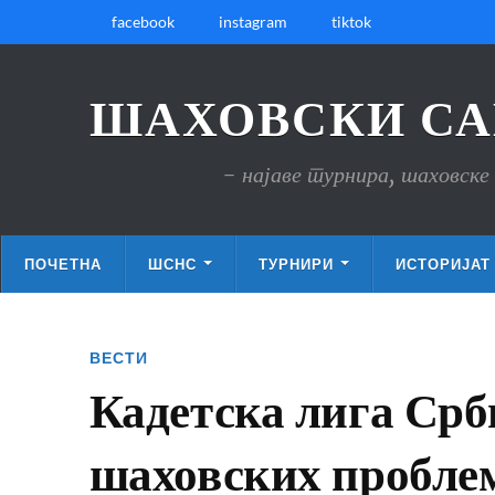
facebook
instagram
tiktok
ШАХОВСКИ СА
- најаве турнира, шаховске 
ПОЧЕТНА
ШСНС
ТУРНИРИ
ИСТОРИЈАТ
ВЕСТИ
Кадетска лига Срб
шаховских пробле