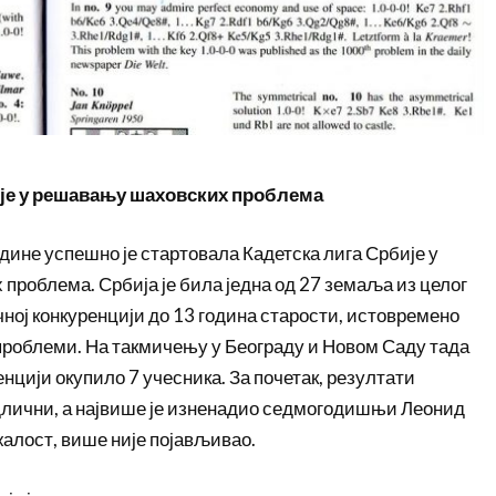
ије у решавању шаховских проблема
одине успешно је стартовала Кадетска лига Србије у
роблема. Србија је била једна од 27 земаља из целог
ичној конкуренцији до 13 година старости, истовремено
роблеми. На такмичењу у Београду и Новом Саду тада
енцији окупило 7 учесника. За почетак, резултати
длични, а највише је изненадио седмогодишњи Леонид
жалост, више није појављивао.