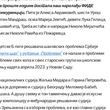
ра прошле године постала наш најмлађи ФИДЕ
онкуренцији.
Пети је Алекса Аврамовић, шести Урош
тин Мандраш, осма Марија Јевтић, девети Лука Гилица,
шевић итд. Треба истаћи и напредак Николе Мијалчића
љесак Николе Ракића из Пожаревца.
детске Б лиге решавача шаховских проблема Србије
чити шах“ у рубрици „Проблеми“
се налазе и проблеми
облеми свих кола и свих старосних група на школском
њу кадета априла 2023. у Новом Саду.
националних судија Жељка Медара и Горана Петровића,
а је допринео и судија у Београду Миломир Бабић,
шаха. А душу свему и тон такмичењу давао је искусни
 композицију и међународни решавачки судија
 Зрењанина са избором проблема, а и као главни судија