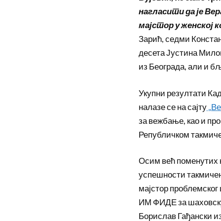
нагласити да је Ве
мајстор у женској к
Зарић, седми Констан
десета Јустина Мило
из Београда, али и б
Укупни резултати Ка
налазе се на сајту
„Ве
за вежбање, као и пр
Републичком такмиче
Осим већ поменутих 
успешности такмичењ
мајстор проблемског 
ИМ ФИДЕ за шаховску
Борислав Гађански из