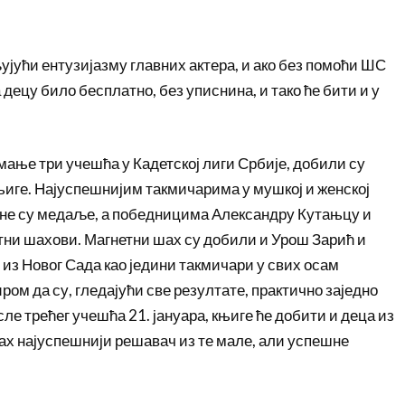
ујући ентузијазму главних актера, и ако без помоћи ШС
децу било бесплатно, без уписнина, и тако ће бити и у
мање три учешћа у Кадетској лиги Србије, добили су
иге. Најуспешнијим такмичарима у мушкој и женској
не су медаље, а победницима Александру Кутањцу и
тни шахови. Магнетни шах су добили и Урош Зарић и
з Новог Сада као једини такмичари у свих осам
ром да су, гледајући све резултате, практично заједно
ле трећег учешћа 21. јануара, књиге ће добити и деца из
ах најуспешнији решавач из те мале, али успешне