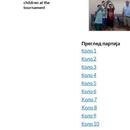
children at the
tournament
Преглед партијa
Коло 1
Коло 2
Коло 3
Коло 4
Коло 5
Коло 6
Koло 7
Koло 8
Коло 9
Коло 10