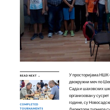
У просторијама НШК-а
READ NEXT →
двокружни меч по Ше
Сада и шаховских школ
организован у сусрет
године, су Новосадск
COMPLETED
Директори турнира с
TOURNAMENTS