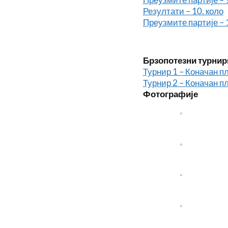
Резултати – 10. коло
Преузмите партије – 
Брзопотезни турнир
Турнир 1 – Коначан п
Турнир 2 – Коначан п
Фотографије