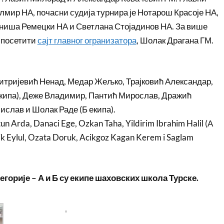
Алмир НА, почасни судија турнира је Нотарош Красоје НА,
иниша Ремецки НА и Светлана Стојадинов НА. За више
 посетити
сајт главног огранизатора
, Шолак Драгана ГМ.
итријевић Ненад, Медар Жељко, Трајковић Александар,
екипа), Деже Владимир, Пантић Мирослав, Дражић
ислав и Шолак Раде (Б екипа).
tun Arda, Danaci Ege, Ozkan Taha, Yildirim Ibrahim Halil (А
elik Eylul, Ozata Doruk, Acikgoz Kagan Kerem i Saglam
егорије – А и Б су екипе шаховских школа Турске.