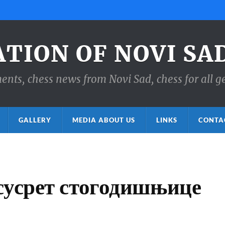
ATION OF NOVI SA
ts, chess news from Novi Sad, chess for all g
GALLERY
MEDIA ABOUT US
LINKS
CONTA
сусрет стогодишњице