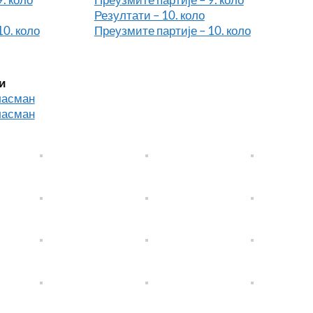
Резултати – 10. коло
10. коло
Преузмите партије – 10. коло
и
ласман
ласман