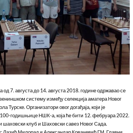
 од 7. августа до 14. августа 2018. године одржавао се
вениншком систему између селекција аматера Новог
а Турске. Организатори овог догађаја, који је
 100-годишњице НШК-а, која ће бити 12. фебруара 2022.
и шаховски клуб и Шаховски савез Новог Сада.
у: Лазић Милорад и Александар Ковачевић ГМ. Главни