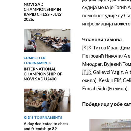
NOVI SAD
судија меча је Гагић 
CHAMPIONSHIP IN
RAPID CHESS - JULY
помоћне судије су С
2026.
информација можете
Чланови тимова
🇷🇸 Титов Иван, Дим
Петровић Никола (А 
COMPLETED
Миодраг, Вујевић Том
TOURNAMENTS
INTERNATIONAL
🇹🇷 Gallevci Yagiz, Al
CHAMPIONSHIP OF
NOVI SAD U2400
екипа), Keskin Elif, C
Emrah Sitki (Б екипа).
Победници у обе кат
KID'S TOURNAMENTS
A day dedicated to chess
and friendship: 89