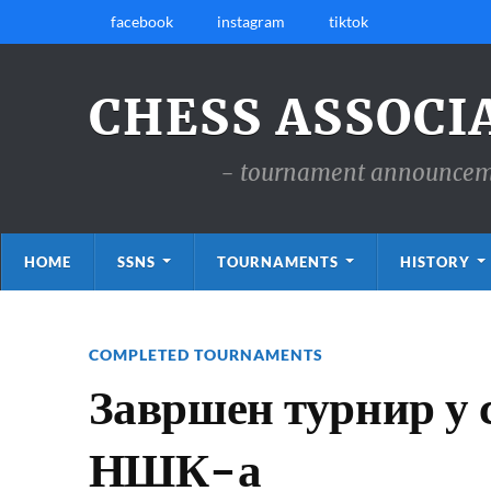
facebook
instagram
tiktok
CHESS ASSOCI
- tournament announcemen
HOME
SSNS
TOURNAMENTS
HISTORY
COMPLETED TOURNAMENTS
Завршен турнир у 
НШК-а