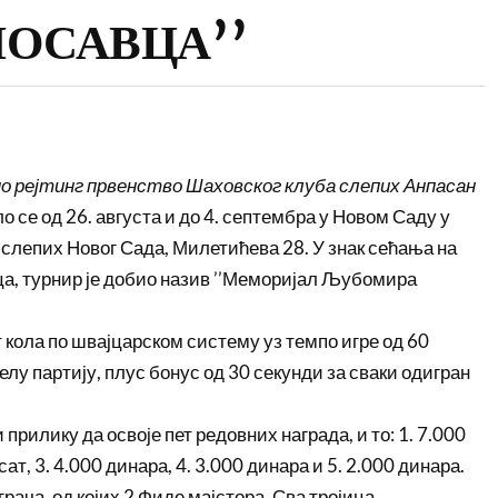
ОСАВЦА’’
о рејтинг првенство Шаховског клуба слепих Анпасан
ло се од 26. августа и до 4. септембра у Новом Саду у
слепих Новог Сада, Милетићева 28. У знак сећања на
а, турнир је добио назив ’’Меморијал Љубомира
т кола по швајцарском систему уз темпо игре од 60
елу партију, плус бонус од 30 секунди за сваки одигран
рилику да освоје пет редовних награда, и то: 1. 7.000
ат, 3. 4.000 динара, 4. 3.000 динара и 5. 2.000 динара.
рача, од којих 2 Фиде мајстора. Сва тројица