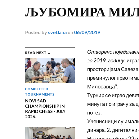
ЉУБОМИРА МИЛ
Posted
by
svetlana
on
06/09/2019
Отворено појединачн
READ NEXT →
за 2019. годину
, игра
просторијама Савеза 
преминулог првотимц
Милосавца’’.
COMPLETED
Турнир се играо деве
TOURNAMENTS
NOVI SAD
минута по играчу за ц
CHAMPIONSHIP IN
RAPID CHESS - JULY
потез.
2026.
Ученисници су имали п
динара, 2. дигитални с
На турниру било 22 иг