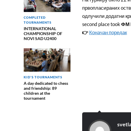
првопласираних оствар
одлучили додатни кри
COMPLETED
TOURNAMENTS
second place took
ФМ 
INTERNATIONAL
👉
Коначан поредак
CHAMPIONSHIP OF
NOVI SAD U2400
KID'S TOURNAMENTS
A day dedicated to chess
and friendship: 89
children at the
tournament
svetl