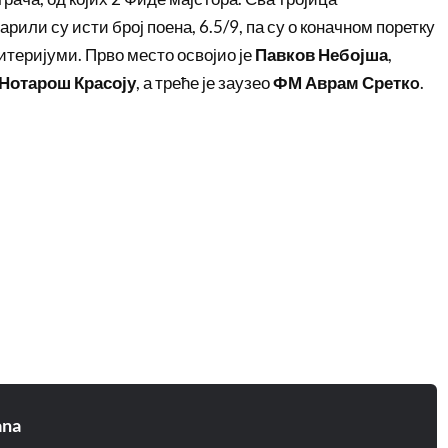
или су исти број поена, 6.5/9, па су о коначном поретку
теријуми. Прво место освојио је
Павков Небојша
,
Нотарош Красоју
, а треће је заузео
ФМ Аврам Среткo
.
ana