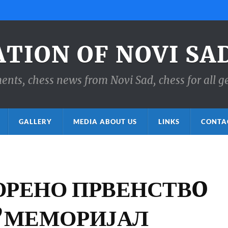
ATION OF NOVI SA
ts, chess news from Novi Sad, chess for all g
GALLERY
MEDIA ABOUT US
LINKS
CONTA
ОРЕНО ПРВЕНСТВO
’’МЕМОРИЈАЛ