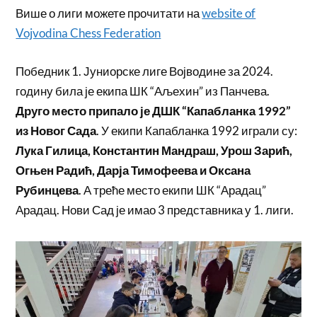
Више о лиги можете прочитати на
website of
Vojvodina Chess Federation
Победник 1. Јуниорске лиге Војводине за 2024.
годину била је екипа ШК “Аљехин” из Панчева.
Друго место припало је ДШК “Капабланка 1992”
из Новог Сада
. У екипи Капабланка 1992 играли су:
Лука Гилица, Константин Мандраш, Урош Зарић,
Огњен Радић, Дарја Тимофеева и Оксана
Рубинцева
. А треће место екипи ШК “Арадац”
Арадац. Нови Сад је имао 3 представника у 1. лиги.