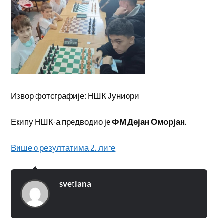
Извор фотографије: НШК Јуниори
Екипу НШК-а предводио је
ФМ Дејан Оморјан
.
Више о резултатима 2. лиге
svetlana