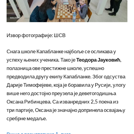
Извор фотографије: ШСВ
Снага школе Капабланке најбоље се осликава у
успеху њених ученика. Тако је
Теодора Јауковић
,
полазница ове престижне школе, успешно
предводила другу екипу Капабланке. Због одсуства
Дарије Тимофејеве, која је боравила у Русији, улогу
више него достојно преузела је деветогодишња
Оксана Рибинцева. Са изванредних 2,5 поена из
три партије, Оксана је значајно допринела освајању
сребрне медаље.