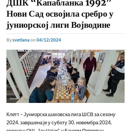
ДШК “Капабланка 1992”
Нови Сад освојила сребро у
јуниорској лиги Војводине
by
svetlana
on
04/12/2024
Клетт – Јуниорска шаховска лига ШСВ за сезону
2024. завршена је у суботу 30. новембра 2024.
године у ОШ „Јан Чајак“, у Бачком Петровцу.