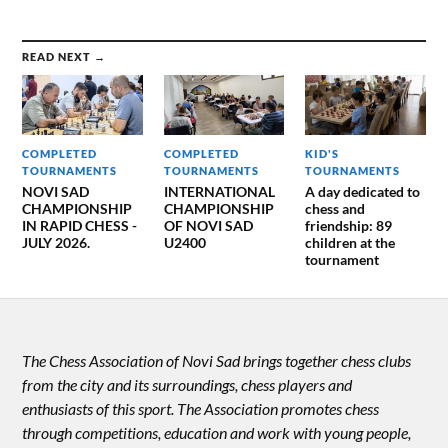
READ NEXT →
COMPLETED
COMPLETED
KID'S
TOURNAMENTS
TOURNAMENTS
TOURNAMENTS
NOVI SAD
INTERNATIONAL
A day dedicated to
CHAMPIONSHIP
CHAMPIONSHIP
chess and
IN RAPID CHESS -
OF NOVI SAD
friendship: 89
JULY 2026.
U2400
children at the
tournament
The Chess Association of Novi Sad brings together chess clubs
from the city and its surroundings, chess players and
enthusiasts of this sport. The Association promotes chess
through competitions, education and work with young people,