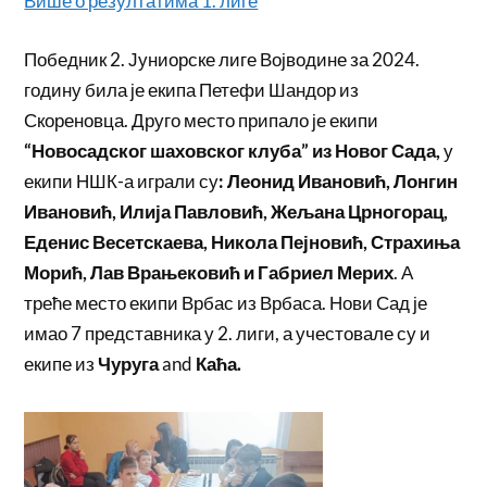
Више о резултатима 1. лиге
Победник 2. Јуниорске лиге Војводине за 2024.
годину била је екипа Петефи Шандор из
Скореновца. Друго место припало је екипи
“Новосадског шаховског клуба” из Новог Сада,
у
екипи НШК-а играли су
: Леонид Ивановић, Лонгин
Ивановић, Илија Павловић, Жељана Црногорац,
Еденис Весетскаева, Никола Пејновић, Страхиња
Морић, Лав Врањековић и Габриел Мерих
. А
треће место екипи Врбас из Врбаса. Нови Сад је
имао 7 представника у 2. лиги, а учестовале су и
екипе из
Чуруга
and
Каћа.