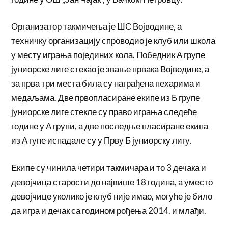
Организатор такмичења је ШС Војводине, а
техничку организацију спроводио је клуб или школа
у месту играња појединих кола. Победник А групе
јуниорске лиге стекао је звање првака Војводине, а
за прва три места била су награђена пехарима и
медаљама. Две првопласиране екипе из Б групе
јуниорске лиге стекле су право играња следеће
године у А групи, а две последње пласиране екипа
из А гупе испадале су у Прву Б јуниорску лигу.
Екипе су чинила четири такмичара и то 3 дечака и
девојчица старости до највише 18 година, а уместо
девојчице уколико је клуб није имао, могуће је било
да игра и дечак са годином рођења 2014. и млађи.