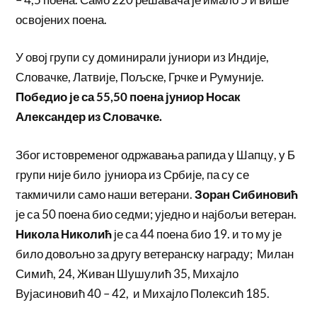
освојених поена.
У овој групи су доминирали јуниори из Индије,
Словачке, Латвије, Пољске, Грчке и Румуније.
Победио је са 55,50 поена јуниор Носак
Александер из Словачке.
Због истовременог одржавања рапида у Шапцу, у Б
групи није било јуниора из Србије, па су се
такмичили само наши ветерани.
Зоран Сибиновић
је са 50 поена био седми; уједно и најбољи ветеран.
Никола Николић
је са 44 поена био 19. и то му је
било довољно за другу ветеранску награду; Милан
Симић, 24, Живан Шушулић 35, Михајло
Вујасиновић 40 – 42, и Михајло Полексић 185.