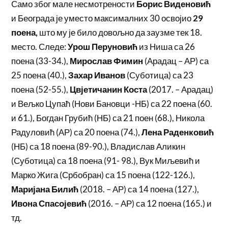
Само због мале несмотрености
Борис Виденовић
и Београда је уместо максималних 30 освојио
29
поена,
што му је било довољно да заузме тек 18.
место. Следе:
Урош Перуновић
из Ниша са 26
поена (33-34.),
Мирослав Фимин
(Арадац – АР) са
25 поена (40.),
Захар Иванов
(Суботица) са 23
поена (52-55.),
Цвјетичанин Коста
(2017. – Арадац)
и Вељко Цупаћ (Нови Бановци -НБ) са 22 поена (60.
и 61.), Богдан Грубић (НБ) са 21 поен (68.), Никола
Радуловић (АР) са 20 поена (74.),
Лена Раденковић
(НБ) са 18 поена (89-90.), Владислав Аликин
(Суботица) са 18 поена (91- 98.), Вук Миљевић и
Марко Жига (Србобран) са 15 поена (122-126.),
Маријана Билић
(2018. – АР) са 14 поена (127.),
Ивона Спасојевић
(2016. – АР) са 12 поена (165.) и
тд.