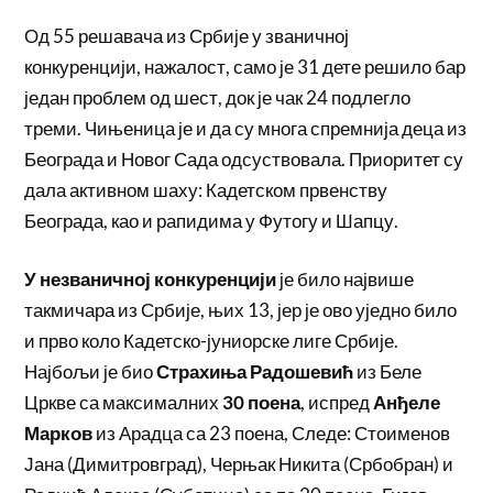
Од 55 решавача из Србије у званичној
конкуренцији, нажалост, само је 31 дете решило бар
један проблем од шест, док је чак 24 подлегло
треми. Чињеница је и да су многа спремнија деца из
Београда и Новог Сада одсуствовала. Приоритет су
дала активном шаху: Кадетском првенству
Београда, као и рапидима у Футогу и Шапцу.
У незваничној конкуренцији
је било највише
такмичара из Србије, њих 13, јер је ово уједно било
и прво коло Кадетско-јуниорске лиге Србије.
Најбољи је био
Страхиња Радошевић
из Беле
Цркве са максималних
30 поена
, испред
Анђеле
Марков
из Арадца са 23 поена, Следе: Стоименов
Јана (Димитровград), Черњак Никита (Србобран) и