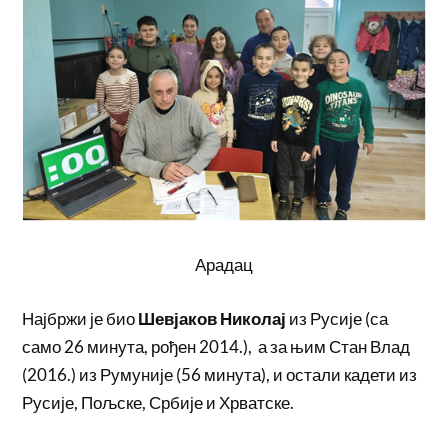
Арадац
Најбржи је био
Шевјаков Николај
из Русије (са
само 26 минута, рођен 2014.), а за њим Стан Влад
(2016.) из Румуније (56 минута), и остали кадети из
Русије, Пољске, Србије и Хрватске.