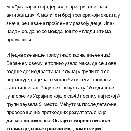
млађих нараштаја, јер им је приоритет игра и
активан шах. А мали је и број тренера који схватају
значај решавања проблема у развоју деце. Ипак,
надам се, да ће се можда нешто у гледиштима
променити…
И једна све више присутна, опасна чињеница!
Варање у свему је толико узело маха, да се и ове
године десио драстичан случај у групи која се
рејтингује, па је зато могао бити регистрован и
санкционисан. Ради се о резултату 16 годишње
јуниорке из Украјине која је са 43 поена у најтежој А
групи заузела 6. место. Међутим, после детаљне
провере њених претходних резултата, она је
дисквалификована.
Остаје отворено питање
колико је, мање грамзивих, „паметнијих“