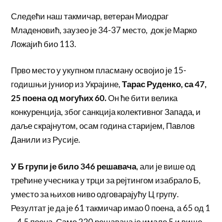
Следећи наш такмичар, ветеран Миодраг
Младеновић, заузео је 34-37 место, док је Марко
Ложајић био 113.
Прво место у укупном пласману освојио је 15-
годишњи јуниор из Украјине,
Тарас Руденко, са 47,
25 поена од могућих 60.
Он ће бити велика
конкуренција, због санкција колективног Запада, и
даље скрајнутом, осам година старијем, Павлов
Данили из Русије.
У Б групи је било 346 решавача
, али је више од
трећине учесника у трци за рејтингом изабрало Б,
уместо за њихов ниво одговарајућу Ц групу.
Резултат је да је 61 такмичар имао 0 поена, а 65 од 1
– 4,5 поена. Само 220 решавача је имало 5 и више