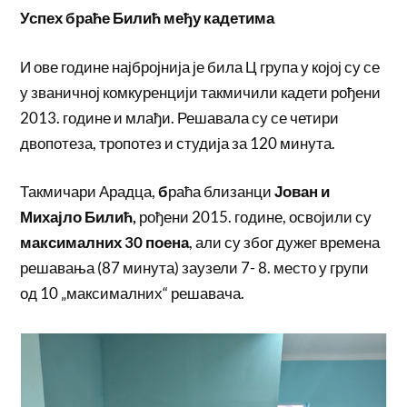
Успех браће Билић међу кадетима
И ове године најбројнија је била Ц група у којој су се
у званичној комкуренцији такмичили кадети рођени
2013. године и млађи. Решавала су се четири
двопотеза, тропотез и студија за 120 минута.
Такмичари Арадца,
б
раћа близанци
Јован и
Михајло Билић,
рођени 2015. године, освојили су
максималних 30 поена
, али су због дужег времена
решавања (87 минута) заузели 7- 8. место у групи
од 10 „максималних“ решавача.