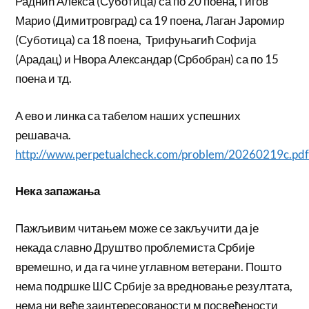
Раднић Алекса (Суботица) са по 20 поена, Гигов
Марио (Димитровград) са 19 поена, Лаган Јаромир
(Суботица) са 18 поена, Трифуњагић Софија
(Арадац) и Нвора Александар (Србобран) са по 15
поена и тд.
А ево и линка са табелом наших успешних
решавача.
http://www.perpetualcheck.com/problem/20260219c.pd
Нека запажања
Пажљивим читањем може се закључити да је
некада славно Друштво проблемиста Србије
времешно, и да га чине углавном ветерани. Пошто
нема подршке ШС Србије за вредновање резултата,
нема ни веће заинтересованости м посвећености