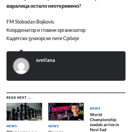
варалица остало неоткривено?
FM Slobodan Bojkovic
Координатор и главни организатор
Кадетско-јуниорске лиге Србије
svetlana
READ NEXT →
NEWS
World
Championship
medals arrive in
NEWS
NEWS
Novi Sad