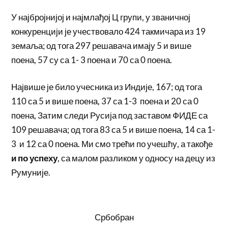
У најбројнијој и најмлађој Ц групи, у званичној
конкуренцији је учествовало 424 такмичара из 19
земаља; од тога 297 решавача имају 5 и више
поена, 57 су са 1- 3 поена и 70 са 0 поена.
Највише је било учесника из Индије, 167; од тога
110 са 5 и више поена, 37 са 1-3 поена и 20 са 0
поена, Затим следи Русија под заставом ФИДЕ са
109 решавача; од тога 83 са 5 и више поена, 14 са 1-
3 и 12 са 0 поена. Ми смо трећи по учешћу, а такође
и по успеху
, са малом разликом у односу на децу из
Румуније.
Србобран