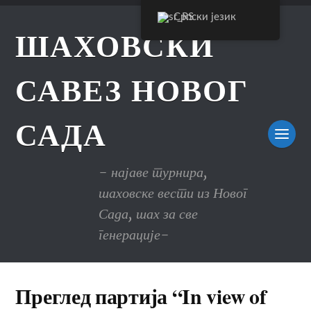
Српски језик
ШАХОВСКИ
САВЕЗ НОВОГ
САДА
- најаве турнира,
шаховске вести из Новог
Сада, шах за све
генерације-
Преглед партија “In view of