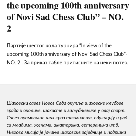
the upcoming 100th anniversary
of Novi Sad Chess Club” – NO.
2
Партије шестог кола турнира “In view of the
upcoming 100th anniversary of Novi Sad Chess Club”-
NO. 2 . За приказ табле притисните на неки потез.
Шаховски савез Новог Сада окупља шаховске клубове
града и околине, шахисте и заљубљенике у овај спорт.
Савез промовише шах кроз такмичења, едукацију и рад
са младима, женама, аматерима, ветеранима итд.
Његова мисија је јачање шаховске заједнице и подршка