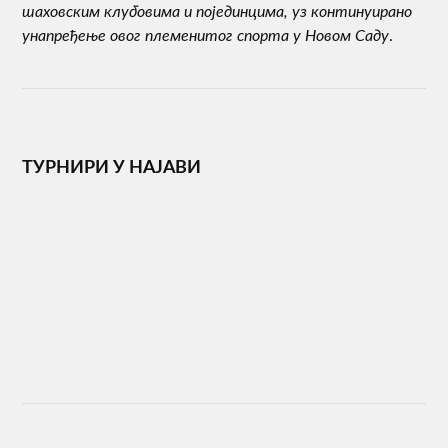
шаховским клубовима и појединцима, уз континуирано
унапређење овог племенитог спорта у Новом Саду
.
ТУРНИРИ У НАЈАВИ
ТУРНИР У БАЧКОМ ПЕТРОВЦУ
svetlana
·
20/07/2026
ТУРНИРИ У БРЗОПОТЕЗНОМ И
УБРЗАНОМ ШАХУ ♚♛
svetlana
·
22/04/2026