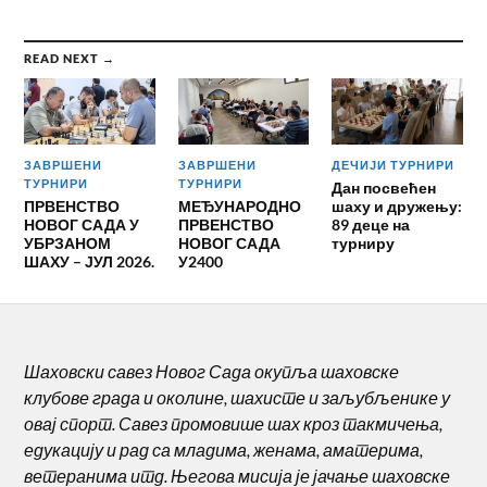
READ NEXT →
ЗАВРШЕНИ
ЗАВРШЕНИ
ДЕЧИЈИ ТУРНИРИ
ТУРНИРИ
ТУРНИРИ
Дан посвећен
ПРВЕНСТВО
МЕЂУНАРОДНО
шаху и дружењу:
НОВОГ САДА У
ПРВЕНСТВО
89 деце на
УБРЗАНОМ
НОВОГ САДА
турниру
ШАХУ – ЈУЛ 2026.
У2400
Шаховски савез Новог Сада окупља шаховске
клубове града и околине, шахисте и заљубљенике у
овај спорт. Савез промовише шах кроз такмичења,
едукацију и рад са младима, женама, аматерима,
ветеранима итд. Његова мисија је јачање шаховске