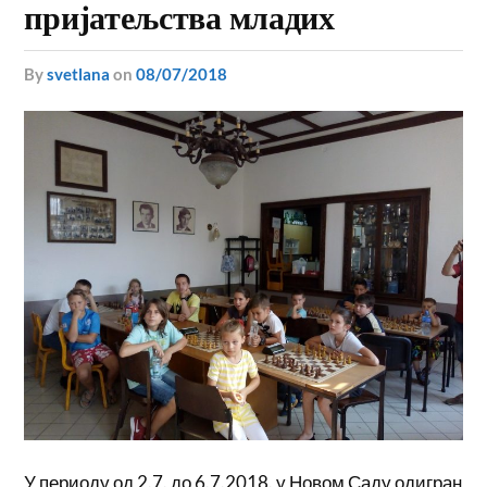
пријатељства младих
by
svetlana
on
08/07/2018
У периоду од 2.7. до 6.7.2018. у Новом Саду одигран