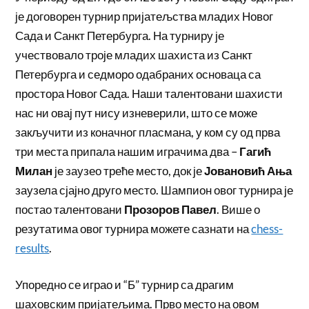
је договорен турнир пријатељства младих Новог
Сада и Санкт Петербурга. На турниру је
учествовало троје младих шахиста из Санкт
Петербурга и седморо одабраних основаца са
простора Новог Сада. Наши талентовани шахисти
нас ни овај пут нису изневерили, што се може
закључити из коначног пласмана, у ком су од прва
три места припала нашим играчима два –
Гагић
Милан
је заузео треће место, док је
Јовановић Ања
заузела сјајно друго место. Шампион овог турнира је
постао талентовани
Прозоров Павел
. Више о
резутатима овог турнира можете сазнати на
chess-
results
.
Упоредно се играо и “Б” турнир са драгим
шаховским пријатељима. Прво место на овом