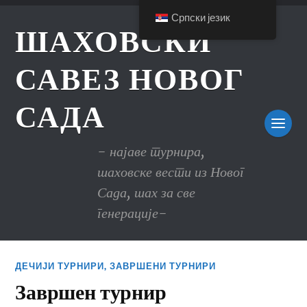
Српски језик
ШАХОВСКИ
САВЕЗ НОВОГ
САДА
- најаве турнира,
шаховске вести из Новог
Сада, шах за све
генерације-
ДЕЧИЈИ ТУРНИРИ
,
ЗАВРШЕНИ ТУРНИРИ
Завршен турнир