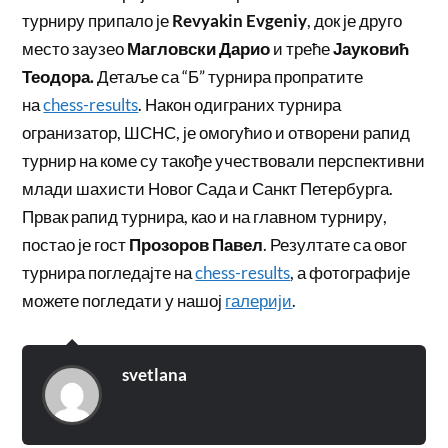
турниру припало је
Revyakin Evgeniy
, док је друго
место заузео
Магловски Дарио
и треће
Јауковић
Теодора.
Детаље са “Б” турнира пропратите
на
chess-results
. Након одиграних турнира
огранизатор, ШСНС, је омогућио и отворени рапид
турнир на коме су такође учествовали перспективни
млади шахисти Новог Сада и Санкт Петербурга.
Првак рапид турнира, као и на главном турниру,
постао је гост
Прозоров Павел
. Резултате са овог
турнира погледајте на
chess-results
, а фотографије
можете погледати у нашој
галерији
.
svetlana