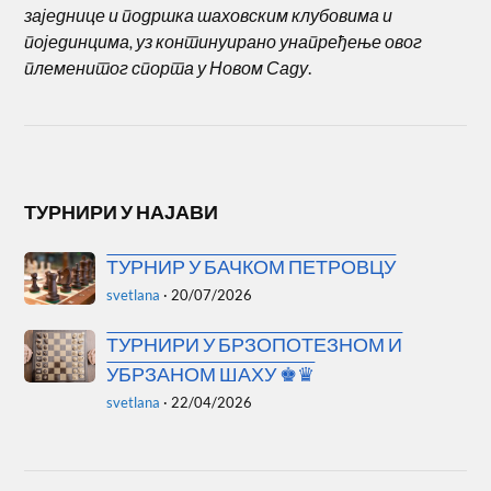
заједнице и подршка шаховским клубовима и
појединцима, уз континуирано унапређење овог
племенитог спорта у Новом Саду
.
ТУРНИРИ У НАЈАВИ
ТУРНИР У БАЧКОМ ПЕТРОВЦУ
svetlana
·
20/07/2026
ТУРНИРИ У БРЗОПОТЕЗНОМ И
УБРЗАНОМ ШАХУ ♚♛
svetlana
·
22/04/2026