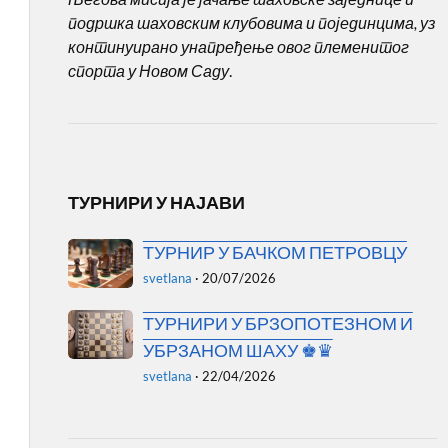
подршка шаховским клубовима и појединцима, уз
континуирано унапређење овог племенитог
спорта у Новом Саду
.
ТУРНИРИ У НАЈАВИ
ТУРНИР У БАЧКОМ ПЕТРОВЦУ
svetlana
·
20/07/2026
ТУРНИРИ У БРЗОПОТЕЗНОМ И
УБРЗАНОМ ШАХУ ♚♛
svetlana
·
22/04/2026