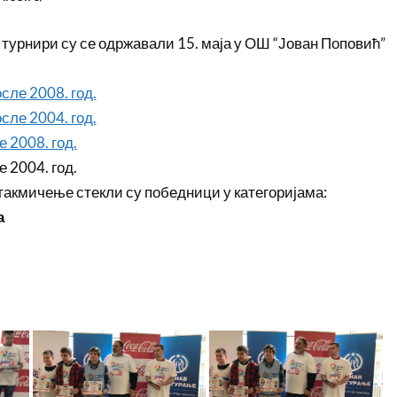
турнири су се одржавали 15. маја у ОШ “Јован Поповић”
сле 2008. год.
сле 2004. год.
 2008. год.
 2004. год.
такмичење стекли су победници у категоријама:
а