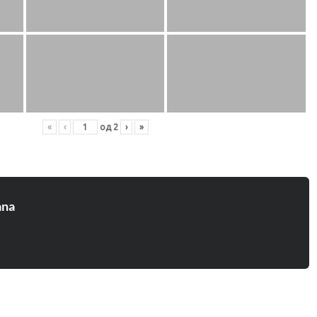
«
‹
од
2
›
»
ana