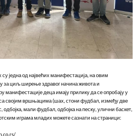
 су једна од највећих манифестација, на овим
ју за циљ ширење здравог начина живота и
ру манифестације деца имају прилику да се опробају у
 са својим вршњацима (шах, стони фудбал, између две
с, одбојка, мали фудбал, одбојка на песку, улични баскет,
ртским играма младих можете сазнати на страници:
.co.rs/