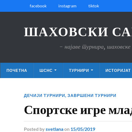
facebook
instagram
tiktok
ШАХОВСКИ СА
- најаве турнира, шаховске 
ПОЧЕТНА
ШСНС
ТУРНИРИ
ИСТОРИЈАТ
ДЕЧИЈИ ТУРНИРИ
,
ЗАВРШЕНИ ТУРНИРИ
Спортске игре мла
Posted
by
svetlana
on
15/05/2019