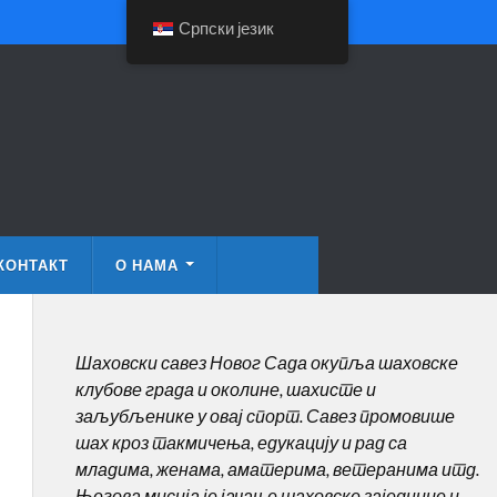
Српски језик
КОНТАКТ
О НАМА
Шаховски савез Новог Сада окупља шаховске
клубове града и околине, шахисте и
заљубљенике у овај спорт. Савез промовише
шах кроз такмичења, едукацију и рад са
младима, женама, аматерима, ветеранима итд.
Његова мисија је јачање шаховске заједнице и