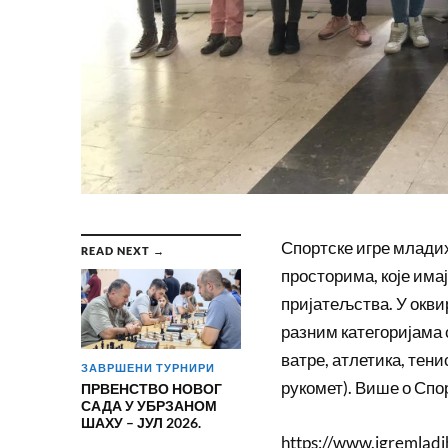
Спортске игре младих
READ NEXT →
просторима, које има
пријатељства. У окви
разним категоријама
ватре, атлетика, тени
ЗАВРШЕНИ ТУРНИРИ
рукомет). Више о Спо
ПРВЕНСТВО НОВОГ
САДА У УБРЗАНОМ
ШАХУ – ЈУЛ 2026.
https://www.igremladih