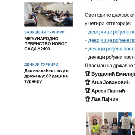
Ове године шаховски 
у четири категорије:
–
девојчице рођене по
ЗАВРШЕНИ ТУРНИРИ
МЕЂУНАРОДНО
–
девојчице рођене по
ПРВЕНСТВО НОВОГ
–
дечаци рођени после
САДА У2400
– дечаци рођени после
Пласман на државно 
ДЕЧИЈИ ТУРНИРИ
Дан посвећен шаху и
🏆 Вугдалић Емилиј
дружењу: 89 деце на
турниру
🏆 Ања Јовановић
🏆 Арсен Пантић
🏆 Лав Пајчин