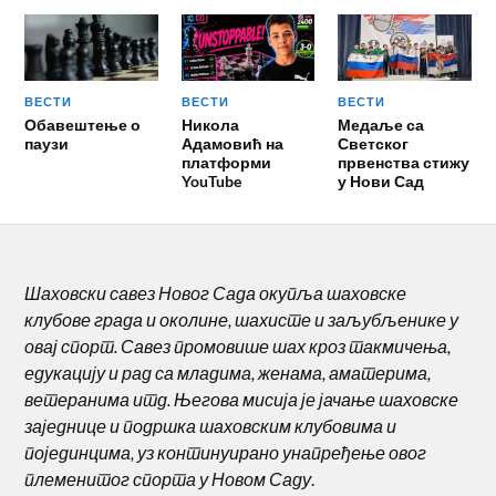
ВЕСТИ
ВЕСТИ
ВЕСТИ
Обавештење о
Никола
Медаље са
паузи
Адамовић на
Светског
платформи
првенства стижу
YouTube
у Нови Сад
Шаховски савез Новог Сада окупља шаховске
клубове града и околине, шахисте и заљубљенике у
овај спорт. Савез промовише шах кроз такмичења,
едукацију и рад са младима, женама, аматерима,
ветеранима итд. Његова мисија је јачање шаховске
заједнице и подршка шаховским клубовима и
појединцима, уз континуирано унапређење овог
племенитог спорта у Новом Саду
.