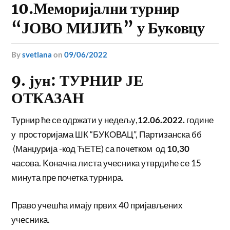
10.Меморијални турнир
“ЈОВО МИЈИЋ” у Буковцу
by
svetlana
on
09/06/2022
9. јун: ТУРНИР ЈЕ
ОТКАЗАН
Турнир ће се одржати у недељу,
12.06.2022.
године
у просторијама ШК “БУКОВАЦ”, Партизанска бб
(Манџурија -код ЋЕТЕ) са почетком од
10,30
часова. Kоначна листа учесника утврдиће се 15
минута пре почетка турнира.
Право учешћа имају првих 40 пријављених
учесника.