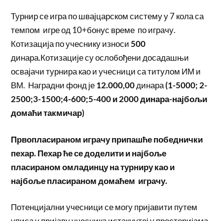
Турнир се игра по швајцарском систему у 7 кола са
темпом игре од 10+бонус време по играчу.
Котизација по учеснику износи
500
динара.Котизације су ослобођени досадашњи
освајачи турнира као и учесници са титулом ИМ и
ВМ. Наградни фонд је
12.000,00
динара
(1-5000; 2-
2500;3-1500;4-600;5-400 и 2000 динара-најбољи
домаћи такмичар)
Првопласираном играчу припашће победнички
пехар. Пехар ће се доделити и најбоље
пласираном омладинцу на турниру као и
најбоље пласираном домаћем играчу.
Потенцијални учесници се могу пријавити путем
уписа у пријаву учесника истакнутој у просторијама