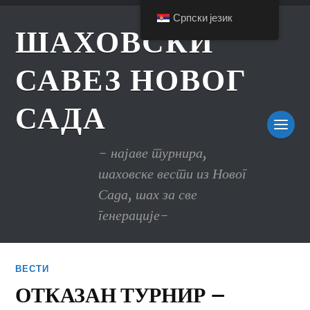
Српски језик
ШАХОВСКИ
САВЕЗ НОВОГ
САДА
- најаве турнира,
шаховске вести из Новог
Сада, шах за све
генерације-
ВЕСТИ
ОТКАЗАН ТУРНИР –