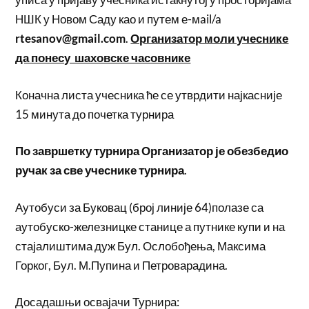
НШК у Новом Саду као и путем е-мail/a
rtesanov@gmail.com
.
Организатор моли учеснике
да понесу шаховске часовнике
Коначна листа учесника ће се утврдити најкасније
15 минута до почетка турнира
По завршетку турнира Организатор је обезбедио
ручак за све учеснике турнира
.
Аутобуси за Буковац (број линије 64)полазе са
аутобуско-железницке станице а путнике купи и на
стајалиштима дуж Бул. Ослобођења, Максима
Горког, Бул. М.Пупина и Петроварадина.
Досадашњи освајачи Турнира: