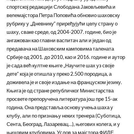
спортској редакцији Слободана Јаковљевића и
велемајстора Петра Поповића обновио шаховску
рубрику у „Дневнику“ приређујући целу страну о
шаху, сваке среде, од 2004-2007. године, био је
ангажован као главни васпитач али и један од
предавача на Шаховским камповима талената
Србије од 2001. до 2010, као и 2016. године и аутор
је сада већ култне књиге „Научите шах уз своје
дете“ која је отишла у преко 2.500 породица, а
доживела је и своје издање на француском језику.
Књига је од стране републичког Министарства
просвете препоручена литература још пре 15-ак
година. Она представља основу учења шаха у
клубу, али по признању неких тренера (Суботица,
Сента, Београд, Лазаревац…), његових колега, и у
њиховим клубовима. Услов за мајстора ФИДЕ