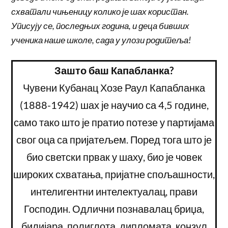
схватали чињеницу колико је шах користан.
Уписују се, последњих година, и деца бивших
ученика наше школе, сада у улози родитеља!
Зашто баш Капабланка?
Чувени Кубанац Хозе Раул Капабланка
(1888-1942) шах је научио са 4,5 године,
само тако што је пратио потезе у партијама
свог оца са пријатељем. Поред тога што је
био светски првак у шаху, био је човек
широких схватања, пријатне спољашности,
интелигентни интелектуалац, прави
Господин. Одлични познавалац бриџа,
билијара, полиглота, дипломата, конзул