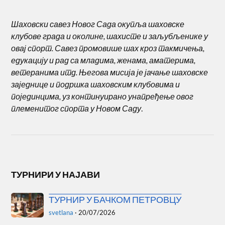
Шаховски савез Новог Сада окупља шаховске
клубове града и околине, шахисте и заљубљенике у
овај спорт. Савез промовише шах кроз такмичења,
едукацију и рад са младима, женама, аматерима,
ветеранима итд. Његова мисија је јачање шаховске
заједнице и подршка шаховским клубовима и
појединцима, уз континуирано унапређење овог
племенитог спорта у Новом Саду
.
ТУРНИРИ У НАЈАВИ
ТУРНИР У БАЧКОМ ПЕТРОВЦУ
svetlana
·
20/07/2026