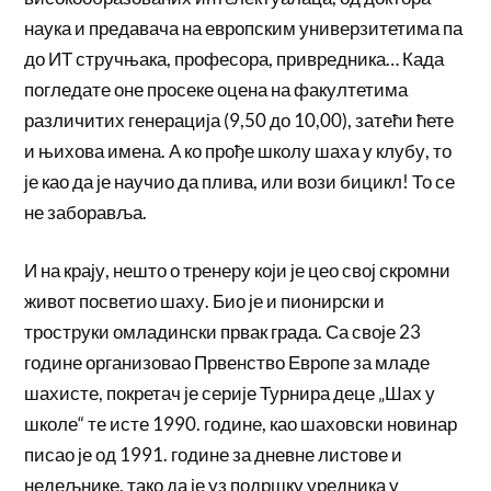
наука и предавача на европским универзитетима па
до ИТ стручњака, професора, привредника… Када
погледате оне просеке оцена на факултетима
различитих генерација (9,50 до 10,00), затећи ћете
и њихова имена. А ко прође школу шаха у клубу, то
је као да је научио да плива, или вози бицикл! То се
не заборавља.
И на крају, нешто о тренеру који је цео свој скромни
живот посветио шаху. Био је и пионирски и
троструки омладински првак града. Са своје 23
године организовао Првенство Европе за младе
шахисте, покретач је серије Турнира деце „Шах у
школе“ те исте 1990. године, као шаховски новинар
писао је од 1991. године за дневне листове и
недељнике, тако да је уз подршку уредника у