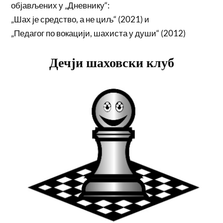
објављених у „Дневнику“:
„Шах је средство, а не циљ“ (2021) и
„Педагог по вокацији, шахиста у души“ (2012)
Дечји шаховски клуб