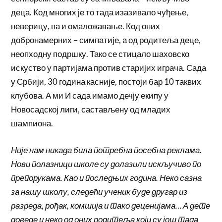
деца. Код многих је то тада изазивало чуђење,
неверицу, па и омаложавање. Код оних
добронамерних – симпатије, а од родитеља деце,
неопходну подршку. Тако се стицало шаховско
искуство у партијама против старијих играча. Сада
у Србији, 30 година касније, постоји бар 10 таквих
клубова. А ми И сада имамо дечју екипу у
Новосадској лиги, састављену од младих
шампиона.
Није нам никада била потребна посебна реклама.
Нови полазници школе су долазили искључиво по
препорукама. Као и последњих година. Неко сазна
за нашу школу, следећи ученик буде другар из
разреда, рођак, комшија и тако деценијама… А дете
доведе и неко од оних родитеља који су још тада