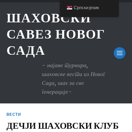
Српски језик
ШАХОВСКИ
САВЕЗ НОВОГ
САДА
- најаве турнира,
шаховске вести из Новог
Сада, шах за све
генерације-
ВЕСТИ
ДЕЧЈИ ШАХОВСКИ КЛУБ