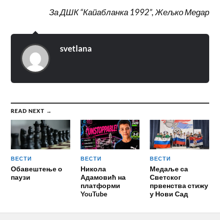
За ДШК “Капабланка 1992”, Жељко Медар
svetlana
READ NEXT →
ВЕСТИ
ВЕСТИ
ВЕСТИ
Обавештење о
Никола
Медаље са
паузи
Адамовић на
Светског
платформи
првенства стижу
YouTube
у Нови Сад