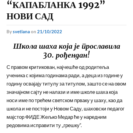
“КАПАБЛАНКА 1992”
НОВИ САД
by
svetlana
on
21/10/2022
Школа шаха која је прославила
30. рођендан!
С правом критикован, најчешће од родитеља
ученика с којима годинама ради, а деца из године у
годину освајају титулу за титулом, зашто се на овом
значајном сајту не налази и име школе шаха која
носи име по трећем светском прваку у шаху, као да
школа и не постоји у Новом Саду, шаховски педагог
мајстор ФИДЕ Жељко Медар ће у наредним
редовима исправити ту „грешку“.