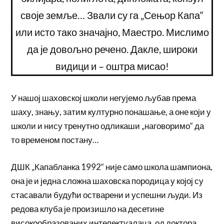
своје земље… Звали су га „Сењор Капа“
или исто тако значајно, Маестро. Мислимо
да је довољно речено. Дакле, широки
видици и – оштра мисао!
У нашој шаховској школи негујемо љубав према
шаху, знању, затим културно понашање, а оне који у
школи и нису тренутно одликаши „наговоримо“ да
то временом постану…
ДШК „Капабланка 1992“ није само школа шампиона,
она је и једна сложна шаховска породица у којој су
стасавали будући остварени и успешни људи. Из
редова клуба је произишло на десетине
високообразованих интелектуалаца, од доктора