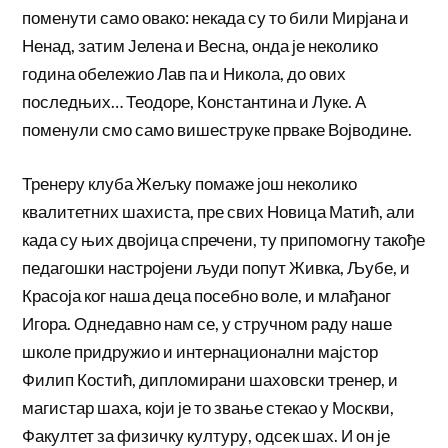
поменути само овако: некада су то били Мирјана и
Ненад, затим Јелена и Весна, онда је неколико
година обележио Лав па и Никола, до ових
последњих… Теодоре, Константина и Луке. А
поменули смо само вишеструке прваке Војводине.
Тренеру клуба Жељку помаже још неколико
квалитетних шахиста, пре свих Новица Матић, али
када су њих двојица спречени, ту припомогну такође
педагошки настројени људи попут Живка, Љубе, и
Красоја ког наша деца посебно воле, и млађаног
Игора. Однедавно нам се, у стручном раду наше
школе придружио и интернационални мајстор
Филип Костић, дипломирани шаховски тренер, и
магистар шаха, који је то звање стекао у Москви,
Факултет за физичку културу, одсек шах. И он је