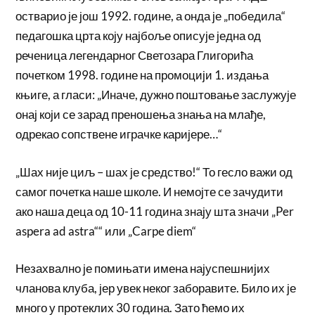
остварио је још 1992. године, а онда је „победила“
педагошка црта коју најбоље описује једна од
реченица легендарног Светозара Глигорића
почетком 1998. године на промоцији 1. издања
књиге, а гласи: „Иначе, дужно поштовање заслужује
онај који се зарад преношења знања на млађе,
одрекао сопствене играчке каријере…“
„Шах није циљ – шах је средство!“ То гесло важи од
самог почетка наше школе. И немојте се зачудити
ако наша деца од 10-11 година знају шта значи „Per
aspera ad astra““ или „Carpe diem“
Незахвално је помињати имена најуспешнијих
чланова клуба, јер увек неког заборавите. Било их је
много у протеклих 30 година. Зато ћемо их