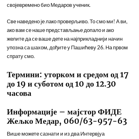
својевремено био Медаров ученик.
Све наведено је лако проверљиво. То смо ми! А ви,
ако вам се наше представљање допало и ако
желите да се ваше дете на најприкладнији начин
упозна са шахом, дођите у Пашићеву 26. На првом
спрату смо.
Термини: уторком и средом од 17
до 19 и суботом од 10 до 12.30
часова
Информације – мајстор ФИДЕ
Жељко Медар, 060/63-957-63
Више можете сазнати и из два Интервјуа