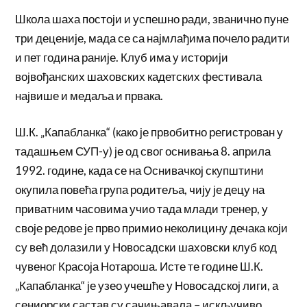
Школа шаха постоји и успешно ради, званично пуне
три деценије, мада се са најмлађима почело радити
и пет година раније. Клуб има у историји
војвођанских шаховских кадетских фестивала
највише и медаља и првака.
Ш.К. „Капабланка“ (како је првобитно регистрован у
тадашњем СУП-у) је од свог оснивања 8. априла
1992. године, када се на Оснивачкој скупштини
окупила повећа група родитеља, чију је децу на
приватним часовима учио тада млади тренер, у
своје редове је прво примио неколицину дечака који
су већ долазили у Новосадски шаховски клуб код
чувеног Красоја Нотароша. Исте те године Ш.К.
„Капабланка“ је узео учешће у Новосадској лиги, а
сениорски састав су сачињавала – искључиво