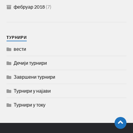
фебруар 2018
(7)
TУРНИРИ
вести
Дечији турнири
Завршени турнири
Турнири у најави
Турнири у току