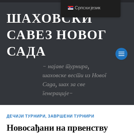
Српски језик
ШАХОВСКИ
САВЕЗ НОВОГ
САДА
- најаве турнира,
шаховске вести из Новог
Сада, шах за све
генерације-
ДЕЧИЈИ ТУРНИРИ
,
ЗАВРШЕНИ ТУРНИРИ
Новосађани на првенству