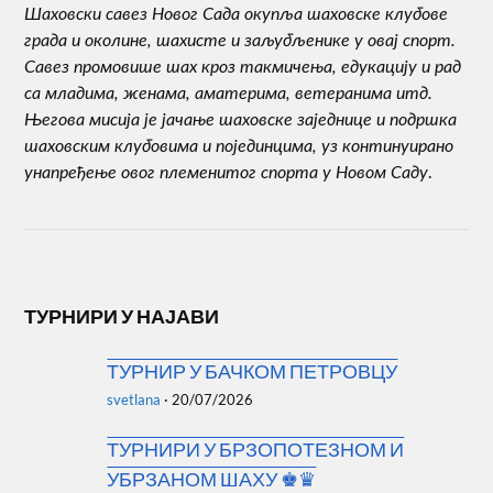
Шаховски савез Новог Сада окупља шаховске клубове
града и околине, шахисте и заљубљенике у овај спорт.
Савез промовише шах кроз такмичења, едукацију и рад
са младима, женама, аматерима, ветеранима итд.
Његова мисија је јачање шаховске заједнице и подршка
шаховским клубовима и појединцима, уз континуирано
.
унапређење овог племенитог спорта у Новом Саду
ТУРНИРИ У НАЈАВИ
ТУРНИР У БАЧКОМ ПЕТРОВЦУ
svetlana
·
20/07/2026
ТУРНИРИ У БРЗОПОТЕЗНОМ И
УБРЗАНОМ ШАХУ ♚♛