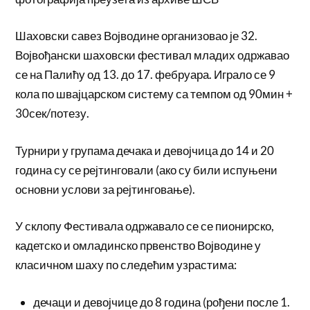
Шаховски савез Војводине организовао је 32.
Војвођански шаховски фестивал младих одржавао
се на Палићу од 13. до 17. фебруара. Играло се 9
кола по швајцарском систему са темпом од 90мин +
30сек/потезу.
Турнири у групама дечака и девојчица до 14 и 20
година су се рејтинговали (ако су били испуњени
основни услови за рејтинговање).
У склопу Фестивала одржавало се се пионирско,
кадетско и омладинско првенство Војводине у
класичном шаху по следећим узрастима:
дечаци и девојчице до 8 година (рођени после 1.