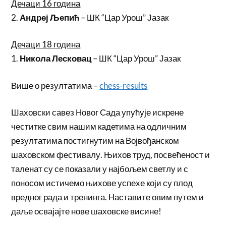
Дечаци 16 година
2.
Андреј Љепић
– ШК “Цар Урош” Јазак
Дечаци 18 година
1.
Никола Лесковац
– ШК “Цар Урош” Јазак
Више о резултатима –
chess-results
Шаховски савез Новог Сада упућује искрене
честитке свим нашим кадетима на одличним
резултатима постигнутим на Војвођанском
шаховском фестивалу. Њихов труд, посвећеност и
таленат су се показали у најбољем светлу и с
поносом истичемо њихове успехе који су плод
вредног рада и тренинга. Наставите овим путем и
даље освајајте нове шаховске висине!