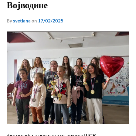
Војводине
by
svetlana
on
17/02/2025
фотографија преузета из архиве ШСВ