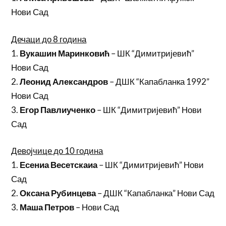
Нови Сад
Дечаци до 8 година
1.
Вукашин Маринковић
– ШК “Димитријевић”
Нови Сад
2.
Леонид Александров
– ДШК “Капабланка 1992”
Нови Сад
3.
Егор Павлиученко
– ШК “Димитријевић” Нови
Сад
Девојчице до 10 година
1.
Есениа Весетскаиа
– ШК “Димитријевић” Нови
Сад
2.
Оксана Рубинцева
– ДШК “Капабланка” Нови Сад
3.
Маша Петров
– Нови Сад