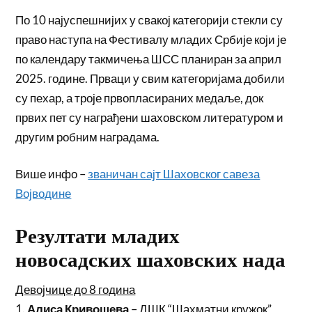
По 10 најуспешнијих у свакој категорији стекли су
право наступа на Фестивалу младих Србије који је
по календару такмичења ШСС планиран за април
2025. године. Прваци у свим категоријама добили
су пехар, а троје првопласираних медаље, док
првих пет су награђени шаховском литературом и
другим робним наградама.
Више инфо –
званичан сајт Шаховског савеза
Војводине
Резултати младих
новосадских шаховских нада
Девојчице до 8 година
1.
Алиса Кривошева
– ДШК “Шахматни кружок”