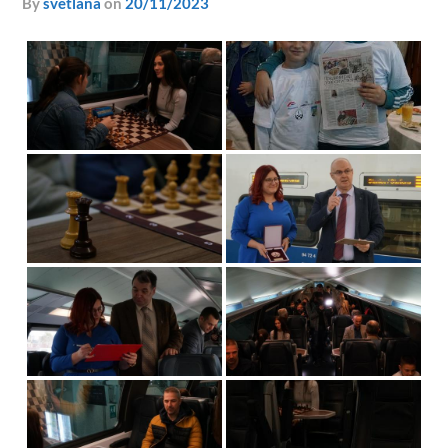
by
svetlana
on
20/11/2023