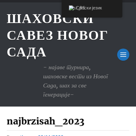
Српски језик
ШАХОВСКИ
САВЕЗ НОВОГ
САДА
- најаве турнира,
шаховске вести из Новог
Сада, шах за све
генерације-
najbrzisah_2023