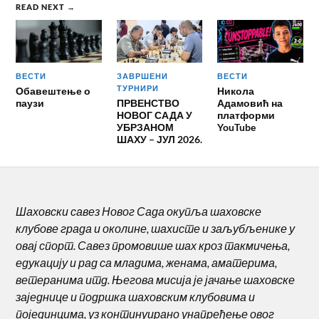
READ NEXT →
ВЕСТИ
ЗАВРШЕНИ
ВЕСТИ
ТУРНИРИ
Обавештење о
Никола
паузи
ПРВЕНСТВО
Адамовић на
НОВОГ САДА У
платформи
УБРЗАНОМ
YouTube
ШАХУ – ЈУЛ 2026.
Шаховски савез Новог Сада окупља шаховске
клубове града и околине, шахисте и заљубљенике у
овај спорт. Савез промовише шах кроз такмичења,
едукацију и рад са младима, женама, аматерима,
ветеранима итд. Његова мисија је јачање шаховске
заједнице и подршка шаховским клубовима и
појединцима, уз континуирано унапређење овог