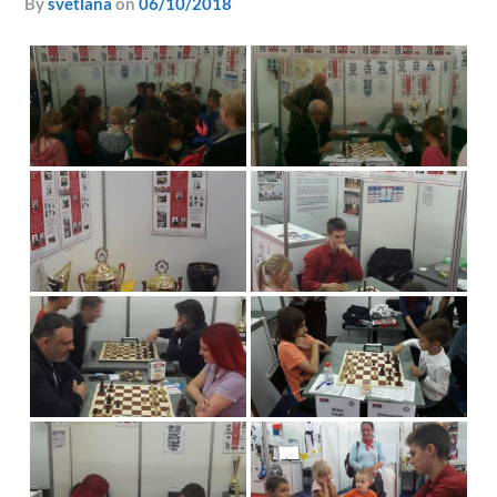
by
svetlana
on
06/10/2018