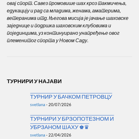
овај спорт. Савез промовише шах кроз такмичења,
едукацију и рад са младима, женама, аматерима,
ветеранима итд. Његова мисија је јачање шаховске
заједнице и подршка шаховским клубовима и
појединцима, уз континуирано унапређење овог
племенитог спорта у Новом Саду
.
ТУРНИРИ У НАЈАВИ
ТУРНИР У БАЧКОМ ПЕТРОВЦУ
svetlana
·
20/07/2026
ТУРНИРИ У БРЗОПОТЕЗНОМ И
УБРЗАНОМ ШАХУ ♚♛
svetlana
·
22/04/2026