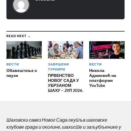
READ NEXT →
ВЕСТИ
ЗАВРШЕНИ
ВЕСТИ
ТУРНИРИ
Обавештење о
Никола
паузи
ПРВЕНСТВО
Адамовић на
НОВОГ САДА У
платформи
УБРЗАНОМ
YouTube
ШАХУ – ЈУЛ 2026.
Шаховски савез Новог Сада окупља шаховске
клубове града и околине, шахисте и заљубљенике у