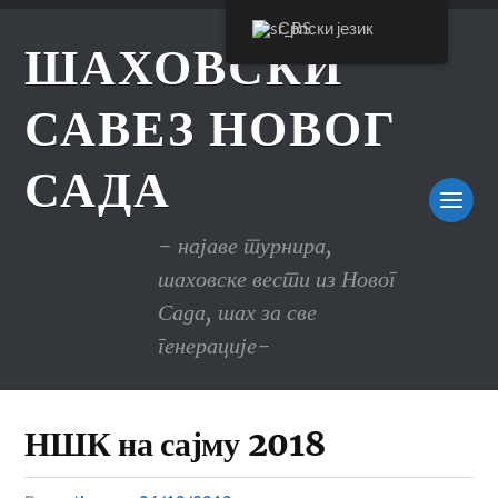
Српски језик
ШАХОВСКИ
САВЕЗ НОВОГ
САДА
- најаве турнира,
шаховске вести из Новог
Сада, шах за све
генерације-
НШК на сајму 2018