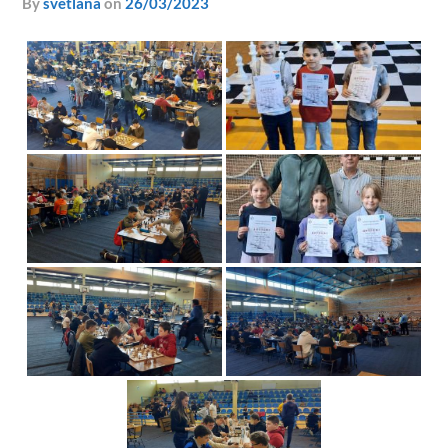
by
svetlana
on
26/03/2023