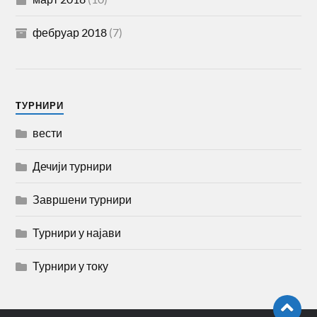
фебруар 2018
(7)
TУРНИРИ
вести
Дечији турнири
Завршени турнири
Турнири у најави
Турнири у току