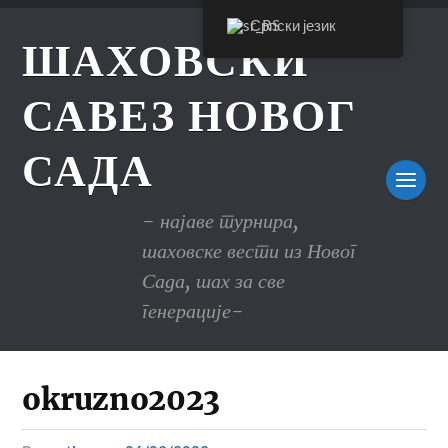
Српски језик
ШАХОВСКИ
САВЕЗ НОВОГ
САДА
- најаве турнира,
шаховске вести из Новог
Сада, шах за све
генерације-
okruzno2023