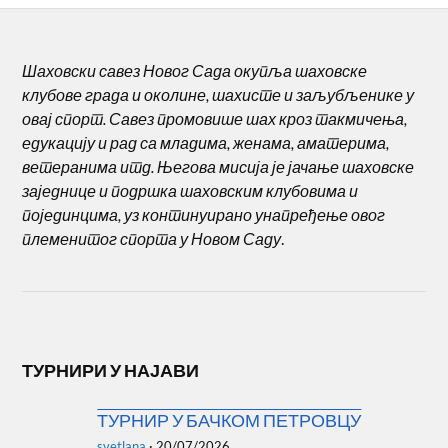
Шаховски савез Новог Сада окупља шаховске
клубове града и околине, шахисте и заљубљенике у
овај спорт. Савез промовише шах кроз такмичења,
едукацију и рад са младима, женама, аматерима,
ветеранима итд. Његова мисија је јачање шаховске
заједнице и подршка шаховским клубовима и
појединцима, уз континуирано унапређење овог
племенитог спорта у Новом Саду
.
ТУРНИРИ У НАЈАВИ
ТУРНИР У БАЧКОМ ПЕТРОВЦУ
svetlana
·
20/07/2026