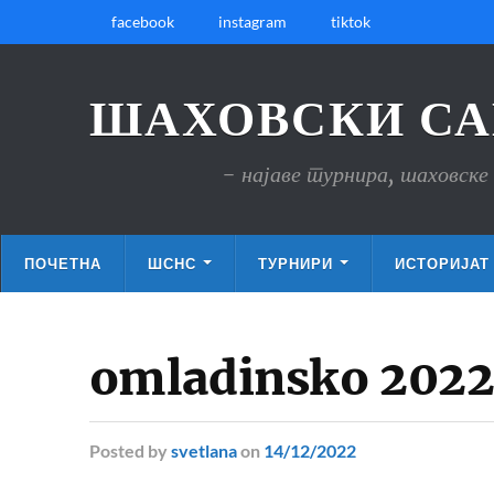
facebook
instagram
tiktok
ШАХОВСКИ СА
- најаве турнира, шаховске 
ПОЧЕТНА
ШСНС
ТУРНИРИ
ИСТОРИЈАТ
omladinsko 202
Posted
by
svetlana
on
14/12/2022