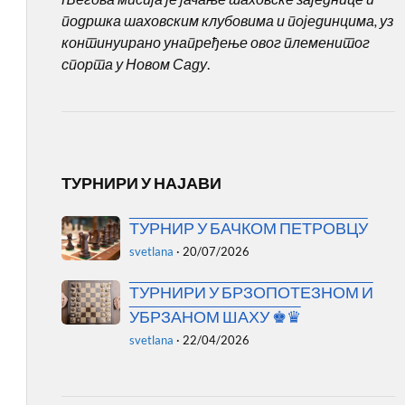
подршка шаховским клубовима и појединцима, уз
континуирано унапређење овог племенитог
спорта у Новом Саду
.
ТУРНИРИ У НАЈАВИ
ТУРНИР У БАЧКОМ ПЕТРОВЦУ
svetlana
·
20/07/2026
ТУРНИРИ У БРЗОПОТЕЗНОМ И
УБРЗАНОМ ШАХУ ♚♛
svetlana
·
22/04/2026