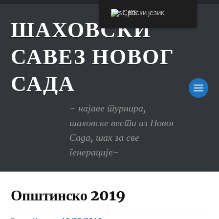
Српски језик
ШАХОВСКИ
САВЕЗ НОВОГ
САДА
- најаве турнира,
шаховске вести из Новог
Сада, шах за све
генерације-
Општинско 2019