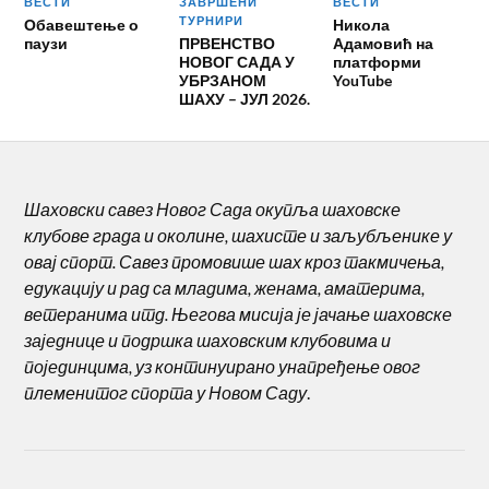
ВЕСТИ
ЗАВРШЕНИ
ВЕСТИ
ТУРНИРИ
Обавештење о
Никола
паузи
ПРВЕНСТВО
Адамовић на
НОВОГ САДА У
платформи
УБРЗАНОМ
YouTube
ШАХУ – ЈУЛ 2026.
Шаховски савез Новог Сада окупља шаховске
клубове града и околине, шахисте и заљубљенике у
овај спорт. Савез промовише шах кроз такмичења,
едукацију и рад са младима, женама, аматерима,
ветеранима итд. Његова мисија је јачање шаховске
заједнице и подршка шаховским клубовима и
појединцима, уз континуирано унапређење овог
племенитог спорта у Новом Саду
.