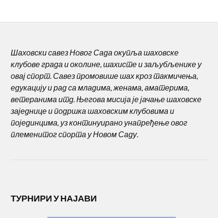
Шаховски савез Новог Сада окупља шаховске
клубове града и околине, шахисте и заљубљенике у
овај спорт. Савез промовише шах кроз такмичења,
едукацију и рад са младима, женама, аматерима,
ветеранима итд. Његова мисија је јачање шаховске
заједнице и подршка шаховским клубовима и
појединцима, уз континуирано унапређење овог
племенитог спорта у Новом Саду
.
ТУРНИРИ У НАЈАВИ