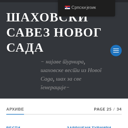
Српски језик
ШАХОВСКИ
САВЕЗ НОВОГ
САДА
- најаве турнира,
шаховске вести из Новог
Сада, шах за све
генерације-
АРХИВЕ
PAGE 25
/
34