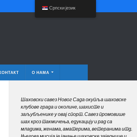
Српски језик
КОНТАКТ
О НАМА
Шаховски савез Новог Сада окупља шаховске
клубове града и околине, шахисте и
заљубљенике у овај спорт. Савез промовише
шах кроз такмичења, едукацију и рад са
младима, женама, аматерима, ветеранима итд.
Његова мисија је јачање шаховске заједнице и