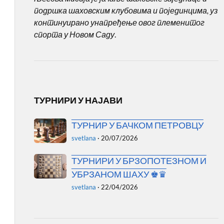
подршка шаховским клубовима и појединцима, уз
континуирано унапређење овог племенитог
спорта у Новом Саду
.
ТУРНИРИ У НАЈАВИ
ТУРНИР У БАЧКОМ ПЕТРОВЦУ
svetlana
·
20/07/2026
ТУРНИРИ У БРЗОПОТЕЗНОМ И
УБРЗАНОМ ШАХУ ♚♛
svetlana
·
22/04/2026