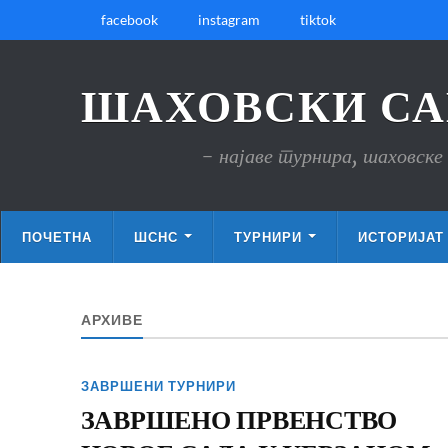
facebook
instagram
tiktok
ШАХОВСКИ СА
- најаве турнира, шаховске 
ПОЧЕТНА
ШСНС
ТУРНИРИ
ИСТОРИЈАТ
АРХИВЕ
ЗАВРШЕНИ ТУРНИРИ
ЗАВРШЕНО ПРВЕНСТВО